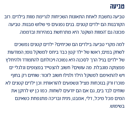
טביעה
טביעה נחשבת לאחת התאונות השכיחות לגרימת מוות בילדים. רוב
הקורבנות הם ילדים קטנים. בנים נפגעים פי שלוש מבנות. טביעה
מכונה גם 'המוות השקט'. היא מתרחשת במהירות ובדממה.
למה מקרי טביעה בילדים הם שכיחים? ילדים קטנים נמשכים
לשחק במים; ראשו של ילד קטן כבד ביחס למשקל גופו; המודעות
של ילדים בגיל הרך לסכנה היא נמוכה ויכולתם להתמודד ולהיחלץ
ממצוקה מוגבלת. מה עושים? חשוב להצטייד במצופים וגלגלי ים
ויש להתאימם למשקל הילד ולגילו חשוב לזכור: שוחים רק בחוף
מוכרז ורק בנוכחות מציל ונשמעים להוראותיו. וכן ילדים קטנים לא
שוחים לבד בים, גם אם הם יודעים לשחות. כמו כן יש לרוקן את
המים מכל מיכל, דלי, אמבט, גיגית ובריכה מתנפחת כשאינם
בשימוש.