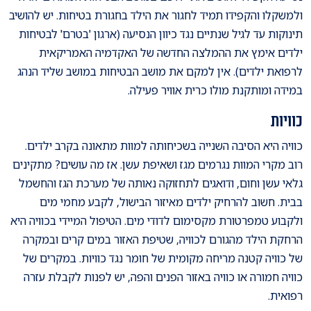
ולמשקלו והקפידו תמיד לחגור את הילד בחגורת בטיחות. יש להושיב
תינוקות עד לגיל שנתיים נגד כיוון הנסיעה (ארגון 'בטרם' לבטיחות
ילדים אימץ את ההמלצה החדשה של האקדמיה האמריקאית
לרפואת ילדים). אין למקם את מושב הבטיחות במושב שליד הנהג
במידה ומותקנת מולו כרית אוויר פעילה.
כוויות
כוויה היא הסיבה השנייה בשכיחותה למוות מתאונה בקרב ילדים.
רוב מקרי המוות נגרמים מגז ושאיפת עשן. אז מה עושים? מתקינים
גלאי עשן וחום, ודואגים לתחזוקה נאותה של מערכת הגז והחשמל
בבית. חשוב להרחיק ילדים מאיזור הבישול, לקבע מחמי מים
ולקבוע טמפרטורת מקסימום לדודי מים. הטיפול המיידי בכוויה היא
הרחקת הילד מהגורם לכוויה, שטיפת האזור במים קרים ובמקרה
של כוויה קטנה מריחה מקומית של חומר נגד כוויות. במקרים של
כוויה חמורה או כוויה באזור הפנים והפה, יש לפנות לקבלת עזרה
רפואית.