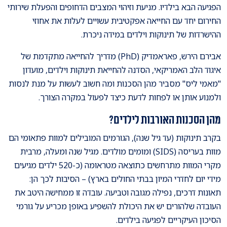
הפגיעה הבא בילדיו. מניעת וזיהוי המצבים הדחופים והפעלת שירותי
החירום יחד עם החייאה אפקטיבית עשויים לעלות את אחוזי
ההישרדות של תינוקות וילדים במידה ניכרת.
אבירם הירש, פאראמדיק (PhD) מדריך להחייאה מתקדמת של
איגוד הלב האמריקאי, הסדנה להחייאת תינוקות וילדים, מועדון
"מאמי ליס" מסביר מהן הסכנות ומה חשוב לעשות על מנת לנסות
ולמנוע אותן או לפחות לדעת כיצד לפעול במקרה הצורך.
מהן הסכנות האורבות לילדים?
בקרב תינוקות (עד גיל שנה), הגורמים המובילים למוות פתאומי הם
מוות בעריסה (SIDS) ומומים מולדים. מגיל שנה ומעלה, מרבית
מקרי המוות מתרחשים כתוצאה מטראומה (כ-520 ילדים מגיעים
מידי יום לחדרי המיון בבתי החולים בארץ) – הסיבות לכך הן:
תאונות דרכים, נפילה מגובה וטביעה. עובדה זו ממחישה היטב את
העובדה שלהורים יש את היכולת להשפיע באופן מכריע על גורמי
הסיכון העיקריים לפגיעה בילדים.