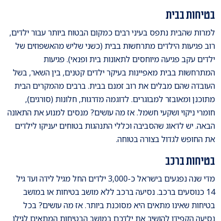
בטיחות בבית
למרות שהבית נתפס בעיני רבים כמקום הבטוח ביותר עבור ילדים,
רוב פגיעות הילדים מתרחשות בבית (כשני שליש מהאשפוזים של
ילדים עקב פגיעה מיוחסים לתאונות בית ופנאי). פגיעות
המתרחשות בבית מאפיינות בעיקר ילדים קטנים, בין השאר, בשל
העובדה שהם מבלים את רוב זמנם בבית. ברבים מהמקרים הבית
מתוכנן ומאובזר למבוגרים. לדוגמה מדרגות, חלונות (סורגים),
חומרי ניקוי ושקעי חשמל. אז מה עושים? מנסים למנוע את התאונה
הבאה. יש לדאוג שהסביבה וכללי התנהגות בטוחים יעניקו לילדים
את החופש לגדול בצורה בטוחה.
בטיחות ברכב
מדי שנה נפגעים בישראל כ-3,000 ילדים החל מגיל לידה ועד גיל
14 כנוסעים ברכב. נסיעה ברכב ללא מושב בטיחות או במושב
בטיחות שאינו מתאים היא מסוכנת ביותר. אז מה עושים? בכל
נסיעה הקפידו להושיב את ילדכם במושב הבטיחות המתאים לגילו