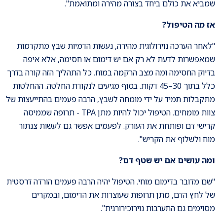
שמביא את כולם ביחד בצורה מהירה ומתואמת".
אז מה הטיפול
?
"לאחר הערכה נוירולוגית מהירה, נעשות הדמיות שבץ מתקדמות
שמאפשרות לדעת לא רק אם יש דימום או חסימה, אלא איפה
בדיוק החסימה ומה מצב הרקמה במוח. כל התהליך הזה קורה בדרך
כלל בתוך 30–45 דקות. בסוף מגיעים לנקודת החלטה. ההחלטות
מתקבלות תמיד על ידי מומחה לשבץ, הרבה פעמים בהתייעצות של
צוות מומחים. הטיפול יכול להיות מתן TPA - תרופה שממיסה
קרישי דם ופותחת את העורק. לפעמים אפשר גם לעשות צנתור
מוח ולשלוף את הקריש".
ומה עושים אם יש שטף דם
?
"שם מדובר בדימום מוחי. הטיפול יהיה הרבה פעמים הורדה דרסטית
של לחץ הדם, מתן תרופות שעוצרות את הדימום, ובמקרים
מסוימים גם התערבות נוירוכירורגית".