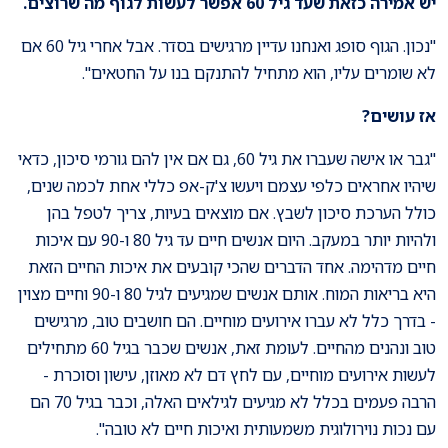
יש אמירה כזאת שעד גיל 60 אפשר לעשות לגוף מה שרוצים
.
"נכון. הגוף סופג ואנחנו עדיין מרגישים בסדר. אבל אחרי גיל 60 אם
לא שומרים עליו, הוא מתחיל להתנקם בנו על החטאים".
אז עושים
?
"גבר או אישה שעברו את גיל 60, גם אם אין להם גורמי סיכון, כדאי
שיהיו אחראים כלפי עצמם ויעשו צ'ק-אפ כללי אחת לכמה שנים,
כולל הערכת סיכון לשבץ. אם מוצאים בעיות, צריך לטפל בהן
ולהיות יותר במעקב. היום אנשים חיים עד גיל 80 ו-90 עם איכות
חיים מדהימה. אחד הדברים שהכי קובעים את איכות החיים הזאת
היא בריאות המוח. אותם אנשים שמגיעים לגיל 80 ו-90 וחיים מצוין
- בדרך כלל לא עברו אירועים מוחיים. הם חושבים טוב, מרגישים
טוב ונהנים מהחיים. לעומת זאת, אנשים שכבר בגיל 60 מתחילים
לעשות אירועים מוחיים, עם לחץ דם לא מאוזן, עישון וסוכרת -
הרבה פעמים בכלל לא מגיעים לגילאים האלה, וכבר בגיל 70 הם
עם נכות נוירולוגית משמעותית ואיכות חיים לא טובה".