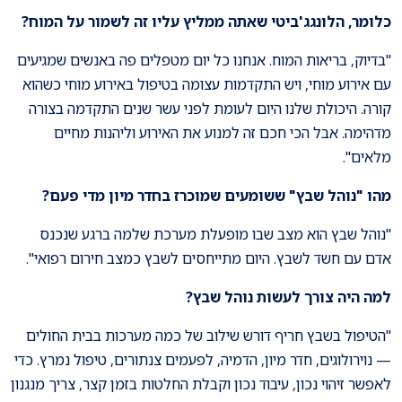
כלומר, הלונגג'ביטי
שאתה ממליץ עליו זה לשמור על המוח?
"בדיוק, בריאות המוח. אנחנו כל יום מטפלים פה באנשים שמגיעים
עם אירוע מוחי, ויש התקדמות עצומה בטיפול באירוע מוחי כשהוא
קורה. היכולת שלנו היום לעומת לפני עשר שנים התקדמה בצורה
מדהימה. אבל הכי חכם זה למנוע את האירוע וליהנות מחיים
מלאים".
מהו "נוהל שבץ" ששומעים שמוכרז בחדר מיון מדי פעם?
"נוהל שבץ הוא מצב שבו מופעלת מערכת שלמה ברגע שנכנס
אדם עם חשד לשבץ. היום מתייחסים לשבץ כמצב חירום רפואי".
למה היה צורך לעשות נוהל שבץ
?
"הטיפול בשבץ חריף דורש שילוב של כמה מערכות בבית החולים
— נוירולוגים, חדר מיון, הדמיה, לפעמים צנתורים, טיפול נמרץ. כדי
לאפשר זיהוי נכון, עיבוד נכון וקבלת החלטות בזמן קצר, צריך מנגנון