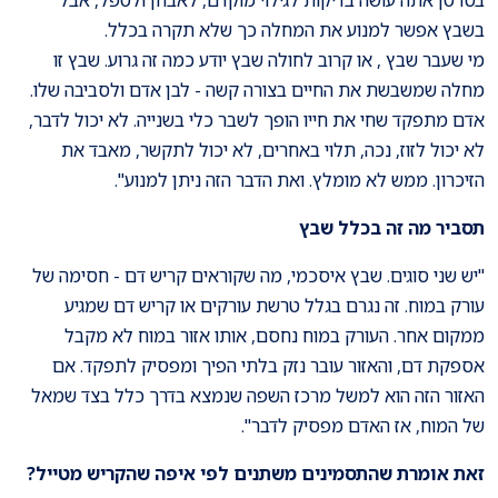
בשבץ אפשר למנוע את המחלה כך שלא תקרה בכלל.
מי שעבר שבץ , או קרוב לחולה שבץ יודע כמה זה גרוע. שבץ זו
מחלה שמשבשת את החיים בצורה קשה - לבן אדם ולסביבה שלו.
אדם מתפקד שחי את חייו הופך לשבר כלי בשנייה. לא יכול לדבר,
לא יכול לזוז, נכה, תלוי באחרים, לא יכול לתקשר, מאבד את
הזיכרון. ממש לא מומלץ. ואת הדבר הזה ניתן למנוע".
תסביר מה זה בכלל שבץ
"יש שני סוגים. שבץ איסכמי, מה שקוראים קריש דם - חסימה של
עורק במוח. זה נגרם בגלל טרשת עורקים או קריש דם שמגיע
ממקום אחר. העורק במוח נחסם, אותו אזור במוח לא מקבל
אספקת דם, והאזור עובר נזק בלתי הפיך ומפסיק לתפקד. אם
האזור הזה הוא למשל מרכז השפה שנמצא בדרך כלל בצד שמאל
של המוח, אז האדם מפסיק לדבר".
זאת אומרת שהתסמינים משתנים לפי איפה שהקריש מטייל
?