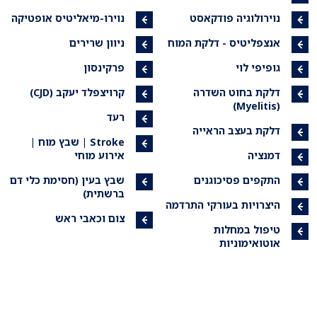
נוירולוגיה פודקאסט
נוירו-מיאליטיס אופטיקה
אנצפליטיס - דלקת המוח
ניוון שרירים
גופיפי לוי
פרקינסון
דלקת בחוט השדרה
קרויצפלד יעקב (CJD)
(Myelitis)
רעד
דלקת בעצב הראייה
Stroke | שבץ מוח |
דמנציה
אירוע מוחי
התקפים פסיכוגנים
שבץ בעין (חסימת כלי דם
ברשתית)
היצרויות בעורקי התרדמה
צום וכאבי ראש
טיפול במחלות
אוטואימוניות