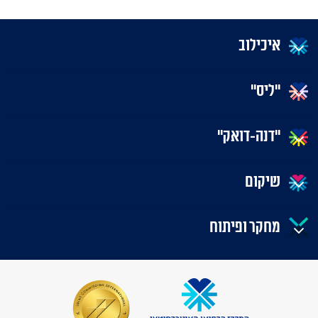
איכילוב
"ליס"
"דנה-דואק"
שיקום
מחקר ופיתוח