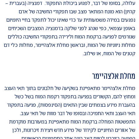
עלולה, בסופו של דבר, לפגוע ביכולת התפקוד. דמנציה (בעברית –
קהיון) הוא מונח המתאר מצב שבו תפקודי החשיבה של אדם
נפגעים במידה משמעותית עד כדי שאינו יכול לתפקד בחיי היומיום
באופן עצמאי, כפי שנהג לפני שלקה בדמנציה. המצבים השכיחים
שגורמים לפגיעה ברקמת המוח ולירידה בתפקודי החשיבה כוללים
מחלות ניווניות של המוח, ובראשן מחלת אלצהיימר, מחלות כלי דם
קטנים של המוח, או שילוב.
מחלת אלצהיימר
מחלת אלצהיימר מתאפיינת בשקיעה של חלבונים בתוך תאי העצב
ומחוץ להם, הקשורים בפגיעה בתפקוד רקמת המוח בשל כשל
בהעברת מידע בצמתים שבין התאים (הסינפסות), פגיעה בתפקוד
תאי העצב ותאי התמיכה ובסופו של דבר מוות של תאי עצב.
התפשטות המחלה ברקמת המוח מתאפיינת במעורבות מוקדמת
של אזורים החיוניים לקידוד של מידע חדש ויצירת זיכרונות, ולכן
הפגיעה בזיכרון לטווח קצר הינה אחד התסמינים הראשונים