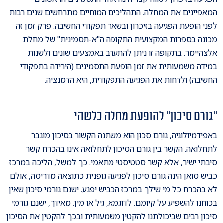
המאפיינים את המחלה. התהליכים המוחיים מתרחשים שנים רבות
לפני הופעת הפגיעה בזיכרון ובשאר תפקודי החשיבה. פרק זמן זה
מכונה בספרות המקצועית התקופה ה"א-תסמינית" של מחלת
אלצהיימר. בתקופה זו ניתן להתערב באמצעים שונים ולשנות
במידה משמעותית את זמן הופעת התסמינים (הירידה בתפקודי
החשיבה) ולדחות את הפגיעה התפקודית, היא הדמנציה.
"גורם סיכון" להופעת מחלה כלשהי
באפידמיולוגיה, גּוֹרֵם סִכּוּן הוא משתנה הקשור בסיכון מוגבר
לתחלואה. הקשר בין גורם הסיכון לתחלואה אינו בהכרח קשר
סיבתי ישיר, אלא קשר סטטיסטי מתאמי. כך למשל, הליכה במרכז
כביש סואן הינה גורם סיכון לפגיעה גופנית כתוצאה מדריסה, אולם
לא בהכרח כל מי שילך במרכז הכביש יפגע. ישנם גורמי סיכון שאין
בכוחנו להשפיע על קיומם. לדוגמא, גיל או מין. מאידך, ישנם גורמי
סיכון רבים שביכולתנו להקטין משמעותית ובכך להקטין את הסיכון