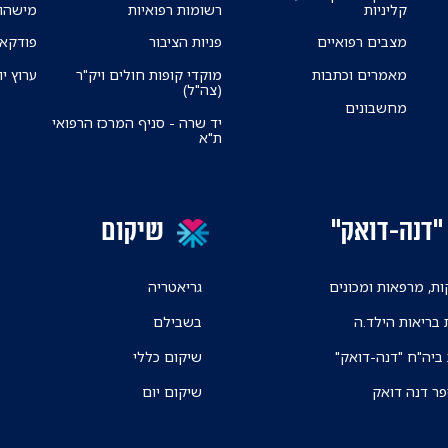
קליניות
רשומות רפואיות
מישהו 
מצבים רפואיים
פניות הציבור
פודקאס
מאמרים וכתבות
מוקדי קופות חולים ויק"ר
ערוץ יו
(צה"ל)
מחשבונים
יד שרה - סניף המרכז הרפואי
ת"א
"דנה-דואק"
שיקום
ת, מרפאות ומכונים
גריאטריה
 בריאות הילד.ה
בשבילם
 ביה"ח "דנה-דואק"
שיקום כללי
פר דנה דואק
שיקום יום