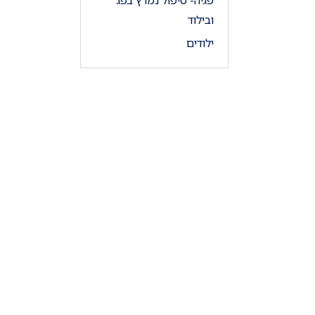
פגיה- טיפול נמרץ בפג
ובילוד
ילודים