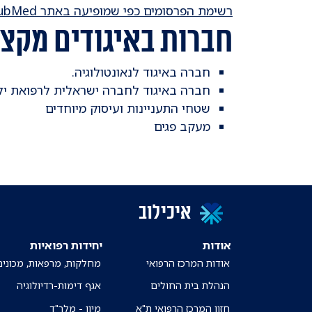
רשימת הפרסומים כפי שמופיעה באתר PubMed
חברות באיגודים מקצו
חברה באיגוד לנאונטולוגיה.
חברה באיגוד לחברה ישראלית לרפואת יל
שטחי התעניינות ועיסוק מיוחדים
מעקב פגים
איכילוב
אודות
יחידות רפואיות
אודות המרכז הרפואי
מחלקות, מרפאות, מכונים
הנהלת בית החולים
אגף דימות-רדיולוגיה
חזון המרכז הרפואי ת"א
מיון - מלר"ד