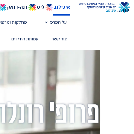
איכילוב
ליס
דנה-דואק
עוד
...
על המרכז
מחלקות ומרפאו
צור קשר
עמותת הידידים
פרופ' רונלה