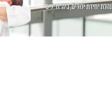
הלת יחידת ילודים, ביה"ח "ליס"