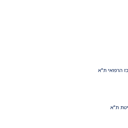
ז הרפואי ת"א
יטת ת"א