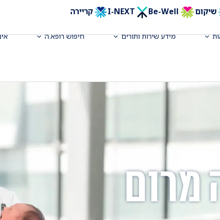
שיקום
Be-Well
I-NEXT
קריירה
ת
מידע שירות ותורים
חיפוש רופא.ה
אינ
 מרום