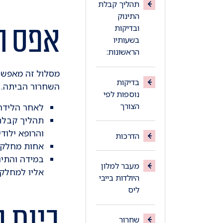
תהליך קבלת
התינוק
אפס ה
ובדיקות
בשעותיו
הראשונות:
מסלול זה מאפשר 
בדיקות
השחרור הביתה.
נוספות לפי
הצורך
לאחר הלידה 
תהליך קבלת 
והרופא ילודי
הדרכות
אחות מחלקת 
במידה והתינ
מעבר למלון
אליו למחלקת
היולדות בייבי
ליס
ביות 
שחרור