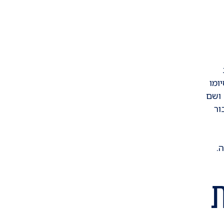
ומו
ושם
ור
.
ת