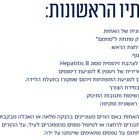
יו הראשונות:
נית של האחות.
וק מתחת ל”מחמם"
ורחצת הראש.
וף.
ת זיהומית מסוג Hepatitis B.
 ויטמין K למניעת דימומים.
 למניעת התפתחות זיהום שמקורו בתעלת הלידה.
במידת הצורך
ימות ותגובות התינוק.
ראשונית ומקיפה
האחות באם הורים מעוניינים בהנקה מלאה או האכלה מבקבוק
תנגדים לרחצה או לטיפול מסוים מהמוזכרים לעיל, על ההורים 
תום על טפסים מתאימים שיינתנו על ידה.