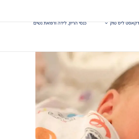
דקאסט ליס טוק
כנסי הריון, לידה ורפואת נשים