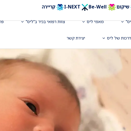
שיקום
Be-Well
I-NEXT
קריירה
ס"
מאמי ליס
צוות רפואי בכיר ב"ליס"
פו
רכות של ליס
יצירת קשר