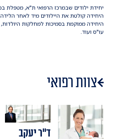
יחידת ילודים שבמרכז הרפואי ת"א, מטפלת בכ-12.5 אלף ילודים בריאים כל שנה, הנולדים בביה"ח "ליס" ליולד
היחידה קולטת את היילודים מיד לאחר הלידה, 
היחידה ממוקמת בסמיכות למחלקות היולדות, וכ
עו"ס ועוד.
צוות רפואי
ד"ר יעקב