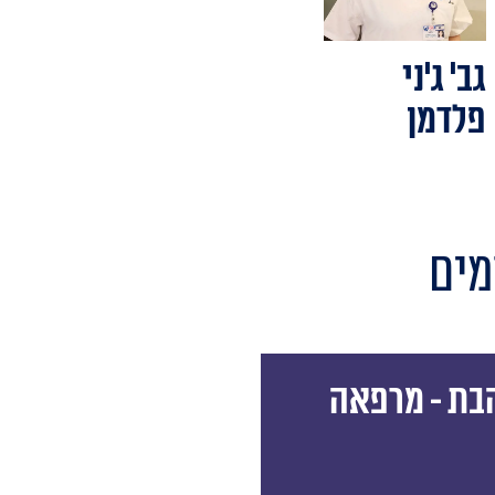
גב' ג'ני
פלדמן
מים
בת - מרפאה