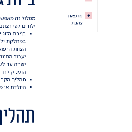
מרפאת
מסלול זה מאפשר
צהבת
ילודים לפי רצונם
בן/בת הזוג 
במחלקת ילוד
הצוות הרפוא
יעבור התינ
ישהה עד לשח
התינוק לחדר 
תהליך הקבל
היולדת או מ
תהליך 