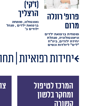
(ז'קי)
הרצליך
פרופ' רונלה
נאונטולוג, מומחה
מרום
ברפואת ילדים , מנהל
ילודים ב'
מומחית ברפואת ילדים
וניאונטולוגיה, מנהלת
יחידת ילודים, ביה"ח
"ליס" ליולדות ונשים
יחידות רפואיות | תחו
המרכז לטיפול
צה
ומחקר בלשון
קשורה