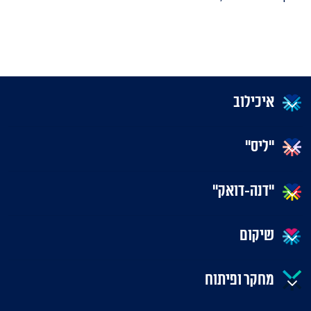
איכילוב
"ליס"
"דנה-דואק"
שיקום
מחקר ופיתוח