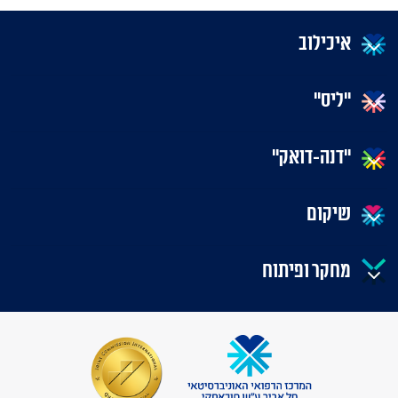
איכילוב
"ליס"
"דנה-דואק"
שיקום
מחקר ופיתוח