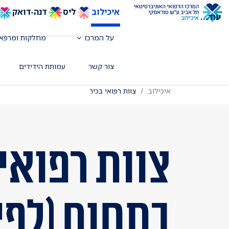
איכילוב
ליס
דנה-דואק
עוד
...
על המרכז
מחלקות ומרפאו
צור קשר
עמותת הידידים
איכילוב
צוות רפואי בכיר
צוות רפואי 
בתחום (לפי