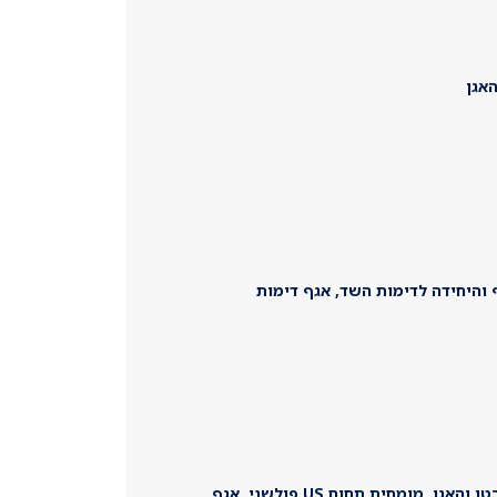
האגן
ף והיחידה לדימות השד, אגף דימות
רדיולוגית בכירה, מומחית לדימות הבטן והאגן, מומחית תחום US פולשני, אגף