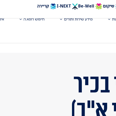
שיקום
Be-Well
I-NEXT
קריירה
ת
מידע שירות ותורים
חיפוש רופא.ה
אינ
בכיר
 א"ב)