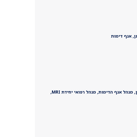
ן, אגף דימות
רדיולוג בכיר, מומחה לדימות בטן אגן, מנהל אגף הדימות, מנהל רפואי יחידת MRI,