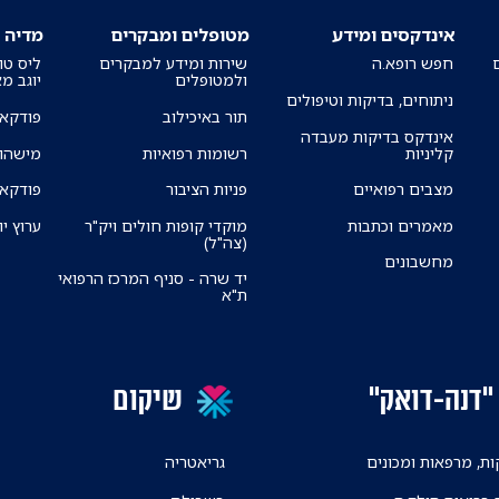
אינדקסים ומידע
מטופלים ומבקרים
מדיה
חפש רופא.ה
שירות ומידע למבקרים
ליס טו
ולמטופלים
יוגב מ
ניתוחים, בדיקות וטיפולים
תור באיכילוב
פודקאס
אינדקס בדיקות מעבדה
קליניות
רשומות רפואיות
מישהו 
מצבים רפואיים
פניות הציבור
פודקאס
מאמרים וכתבות
מוקדי קופות חולים ויק"ר
ערוץ יו
(צה"ל)
מחשבונים
יד שרה - סניף המרכז הרפואי
ת"א
"דנה-דואק"
שיקום
ת, מרפאות ומכונים
גריאטריה