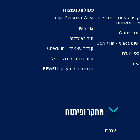
פעולות נפוצות
ק פודקאסט - פרופ יריב
Login Personal Area
ארח ומשוחח
צור קשר
ט שימו לב
תור באיכילוב
שומע אותי - פודקאסט
קבלה עצמית | Check In
ט וואלה
סיור בחדרי לידה - רגיל
טיוב
הצטרפות למועדון BEWELL
מחקר ופיתוח
עברית