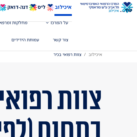
איכילוב
ליס
דנה-דואק
עוד
...
על המרכז
מחלקות ומרפאו
צור קשר
עמותת הידידים
איכילוב
צוות רפואי בכיר
צוות רפואי 
בתחום (לפי