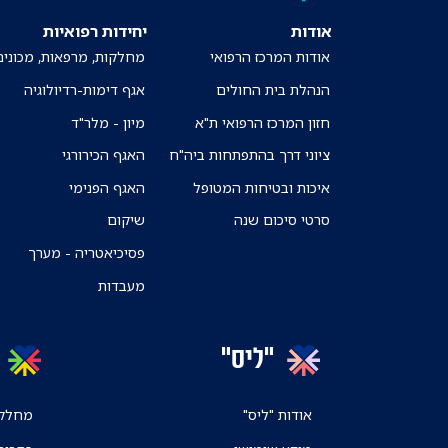
אודות
יחידות רפואיות
אודות המרכז הרפואי
מחלקות, מרפאות, מכונים
הנהלת בית החולים
אגף דימות-רדיולוגיה
חזון המרכז הרפואי ת"א
מיון - מלר"ד
ציוני דרך בהתפתחות ביה"ח
האגף הכירורגי
איכות ובטיחות המטופל
האגף הפנימי
סרטי סיכום שנה
שיקום
פסיכיאטריה - מערך
מעבדות
"ליס"
אודות "ליס"
מחלקו