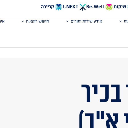
שיקום
Be-Well
I-NEXT
קריירה
ת
מידע שירות ותורים
חיפוש רופא.ה
אינ
בכיר
 א"ב)