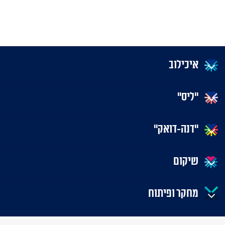
איכילוב
"ליס"
"דנה-דואק"
שיקום
מחקר ופיתוח