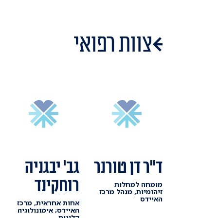
צוות רפואי
ד"ר דן טורנר
גב' יבגניה
רוחקינד
מומחה למחלות
זיהומיות, מנהל מרכז
האיידס
אחות אחראית, מרכז
האיידס; אימונולוגיה
קלינית