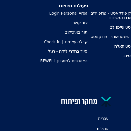
פעולות נפוצות
ק פודקאסט - פרופ יריב
Login Personal Area
ארח ומשוחח
צור קשר
ט שימו לב
תור באיכילוב
שומע אותי - פודקאסט
קבלה עצמית | Check In
ט וואלה
סיור בחדרי לידה - רגיל
טיוב
הצטרפות למועדון BEWELL
מחקר ופיתוח
עברית
אנגלית