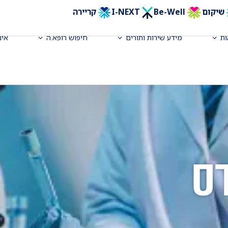
שיקום
Be-Well
I-NEXT
קריירה
ת
מידע שירות ותורים
חיפוש רופא.ה
אינ
ס