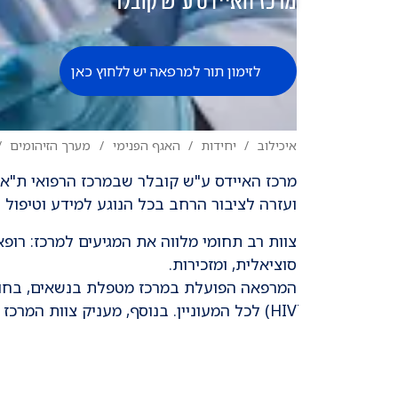
מרכז האיידס ע"ש קובלר
לזימון תור למרפאה יש ללחוץ כאן
איכילוב
יחידות
האגף הפנימי
מערך הזיהומים
​מרכז האיידס ע"ש קובלר שבמרכז הרפואי ת"א,
ועזרה לציבור הרחב בכל הנוגע למידע וטיפול
צוות רב תחומי מלווה את המגיעים למרכז: רופא
סוציאלית, ומזכירות.
המרפאה הפועלת במרכז מטפלת בנשאים, בחולי