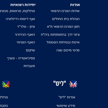
אודות
יחידות רפואיות
אודות המרכז הרפואי
מחלקות, מרפאות, מכונים
הנהלת בית החולים
אגף דימות-רדיולוגיה
חזון המרכז הרפואי ת"א
מיון - מלר"ד
ציוני דרך בהתפתחות ביה"ח
האגף הכירורגי
איכות ובטיחות המטופל
האגף הפנימי
סרטי סיכום שנה
שיקום
פסיכיאטריה - מערך
מעבדות
"ליס"
אודות "ליס"
מחלקו
מידע שימושי
כתבות