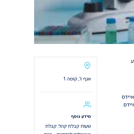
ע
אגף ז', קומה 1
יידס
מידע נוסף
שעות קבלת קהל: קבלת