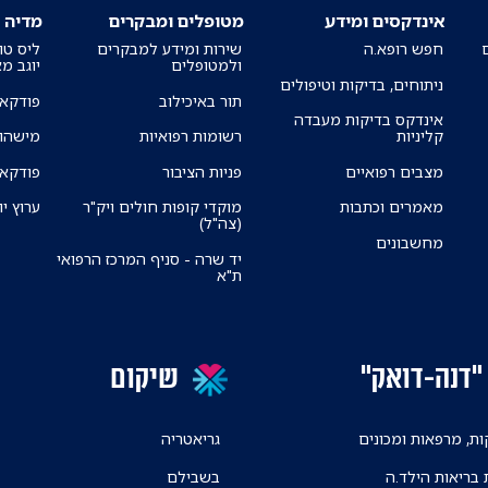
אינדקסים ומידע
מטופלים ומבקרים
מדיה
חפש רופא.ה
שירות ומידע למבקרים
ליס טו
ולמטופלים
יוגב מ
ניתוחים, בדיקות וטיפולים
תור באיכילוב
פודקאס
אינדקס בדיקות מעבדה
קליניות
רשומות רפואיות
מישהו 
מצבים רפואיים
פניות הציבור
פודקאס
מאמרים וכתבות
מוקדי קופות חולים ויק"ר
ערוץ יו
(צה"ל)
מחשבונים
יד שרה - סניף המרכז הרפואי
ת"א
"דנה-דואק"
שיקום
ת, מרפאות ומכונים
גריאטריה
 בריאות הילד.ה
בשבילם