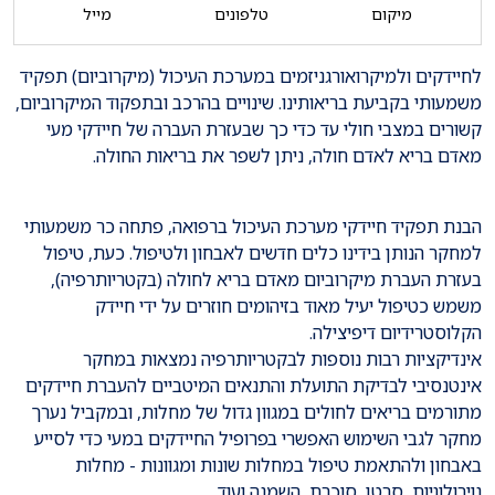
מיקום
טלפונים
מייל
לחיידקים ולמיקרואורגניזמים במערכת העיכול (מיקרוביום) תפקיד
משמעותי בקביעת בריאותינו. שינויים בהרכב ובתפקוד המיקרוביום,
קשורים במצבי חולי עד כדי כך שבעזרת העברה של חיידקי מעי
מאדם בריא לאדם חולה, ניתן לשפר את בריאות החולה.
הבנת תפקיד חיידקי מערכת העיכול ברפואה, פתחה כר משמעותי
למחקר הנותן בידינו כלים חדשים לאבחון ולטיפול. כעת, טיפול
בעזרת העברת מיקרוביום מאדם בריא לחולה (בקטריותרפיה),
משמש כטיפול יעיל מאוד בזיהומים חוזרים על ידי חיידק
הקלוסטרידיום דיפיצילה.
אינדיקציות רבות נוספות לבקטריותרפיה נמצאות במחקר
אינטנסיבי לבדיקת התועלת והתנאים המיטביים להעברת חיידקים
מתורמים בריאים לחולים במגוון גדול של מחלות, ובמקביל נערך
מחקר לגבי השימוש האפשרי בפרופיל החיידקים במעי כדי לסייע
באבחון ולהתאמת טיפול במחלות שונות ומגוונות - מחלות
נוירולוגיות, סרטן, סוכרת, השמנה ועוד.