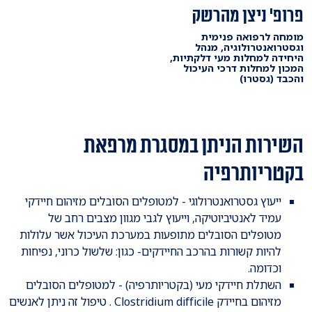
פרופ' ניצן מהרשק
מומחה לרפואה פנימית
וגסטרואנטרולוגיה, מנהל
היחידה למחלות מעי דלקתיות,
המכון למחלות דרכי העיכול
והכבד (גסטרו)
השירות הניתן במסגרת מרפאת
בקטריותרפיה
ייעוץ גסטרואנטרולוגי - למטופלים הסובלים מזיהום חיידקי
עמיד לאנטיביוטיקה, וייעוץ לגבי מגוון מצבים רחב של
מטופלים הסובלים מתופעות במערכת העיכול אשר עלולות
להיות קשורות בהרכב החיידקים- כגון: שלשול כרוני, נפיחות
וכדומה.
השתלת חיידקי מעי (בקטריותרפיה) - למטופלים הסובלים
מזיהום בחיידק Clostridium difficile . טיפול זה ניתן לאנשים