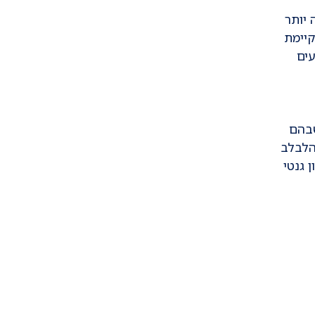
 יותר
יימת
עים
שבהם
הלבלב
 גנטי