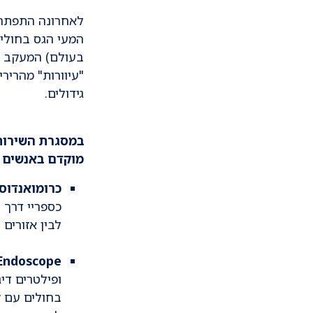
לאחרונה התפתחו 
המעי הגס בחולים
בעולם) המעקב לג
"עיוורות" מהריר
גידולים.
במסגרת השירות,
מוקדם באנשים ע
כרומואנדוס
כספריי דרך 
לבין אזורים 
 Endoscope
ופילטרים די
בחולים עם ק
להתפתחות של