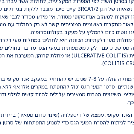
גנטי, ונמצאו נשאיות של הגן BRCA1/2 קיים סיכון מוגבר ללקות בגידולים
ן זקוקות למעקב אנדוסקופי מסודר. אין מידע מסודר לגבי שאר
לאור מחקרים ראשוניים המוכיחים קשר לא רק בחולות עם מוט
מחלות מעי דלקתיות: הכוונה היא לחולים במחלות מעי דלקת
ה ממושכת, עם דלקת משמעותית במעי הגס. מדובר בחולים ע
קוליטיס כיבית (ULCERATIVE COLITIS) או מחלת קרוהן, המערבת את
כאשר משך המחלה עולה על 7-8 שנים, יש להתחיל במעקב אנדוסקופי
נתיים. סרטן המעי הגס יכול להתפתח במקרים אלו אף ללא 
ליפ. השינויים הטרום ממאירים עלולים להיות קשים לגילוי ודו
כך.
נדוסקופי, ממצא של דיספלזיה (שינוי טרום ממאיר) ברירית 
ציה לניתוח להסרת המעי הגס כדי למנוע התפתחות של סרטן ה