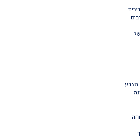
ירית
בים
של
 הצבע
נה
והה
ך
ם