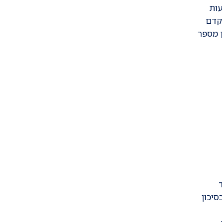
ות
וקדם
ן מספר
סיכון