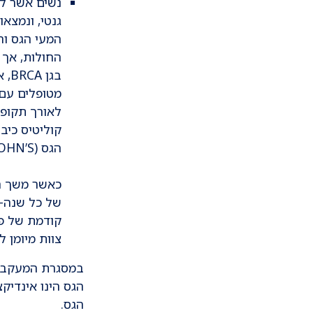
המעי הגס וה
החולות, אך 
בגן BRCA, אנו נוטים כיום להמליץ על מעקב בקולונוסקופיה.
מטופלים עם 
לאורך תקופ
הגס (COLITIS CROHN’S).
של כל שנה-ש
קודמת של פו
צוות מיומן ל
במסגרת המעקב הא
הגס הינו אינדיק
הגס.