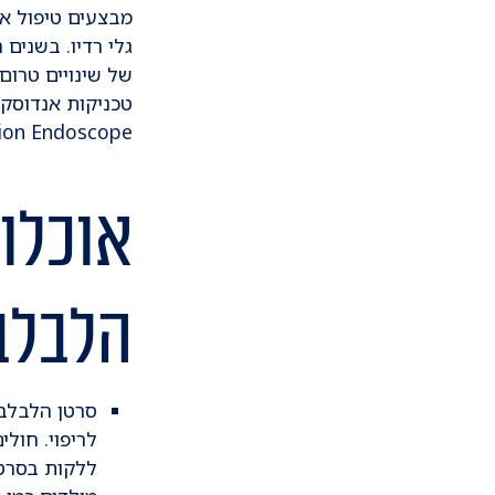
מבצעים טיפול א
גלי רדיו. בשנים 
של שינויים טרום
tion Endoscope.
אוכלוס
הלבלב
סרטן הלבלב
לריפוי. חול
ללקות בסרטן
מולדים כמו 