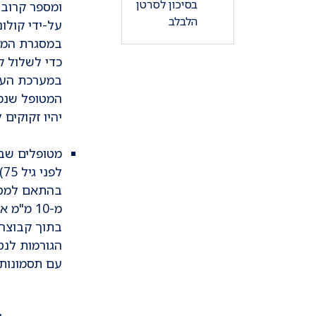
הלבלב
על-ידי קולונ
במסגרת המר
כדי לשלול ק
במערכת העי
המטופל שנמצ
יהיו זקוקים
מטופלים שבע
ל
בהתאם למספר
מ-10 מ"
בתוך קבוצה 
הגורמות לנט
עם תסמונות
נשים אשר לק