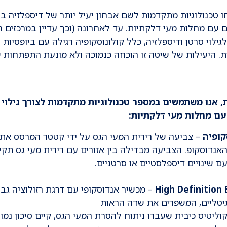
טכנולוגיות מתקדמות לשם אבחון יעיל יותר של דיספלזיה בר
 עם מחלות מעי דלקתיות. עד לאחרונה (וכך עדיין במרכזים ר
ילוי סרטן ודיספלזיה, כלל קולונוסקופיה רגילה עם ביופסיות
ית. היעילות של שיטה זו הוכחה כנמוכה ולא מונעת התפתחות 
 אנו משתמשים במספר טכנולוגיות מתקדמות לצורך גילוי
ם מחלות מעי דלקתיות:
קופיה
– צביעה של רירית המעי הגס על ידי קטטר המרסס את
האנדוסקופ. הצביעה מבדילה בין אזורים עם רירית מעי גס תקי
עם שינויים דיספלסטיים או סרטניים.
High Definition
– מכשיר אנדוסקופי עם דרגת רזולוציה גב
גיטליים, המשפרים את שדה הראות
וליטיס כיבית שעברו ניתוח להסרת המעי הגס, קיים סיכון נמו
 שינויים טרום ממאירים וסרטן. עקב כך מטופלים אלו עוברי