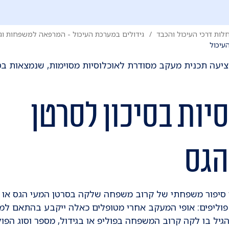
לות דרכי העיכול והכבד
גידולים במערכת העיכול - המרפאה למשפחות וג
עיכול
ציעה תכנית מעקב מסודרת לאוכלוסיות מסוימות, שנמצאות בסי
יות בסיכון לסרטן
הגס
 סיפור משפחתי של קרוב משפחה שלקה בסרטן המעי הגס או
וליפים: אופי המעקב אחרי מטופלים כאלה ייקבע בהתאם למ
הגיל בו לקה קרוב המשפחה בפוליפ או בגידול, מספר וסוג הפול
 המשפחה שלקו בפוליפ או בגידול. המעקב מבוצע בדרך-כלל