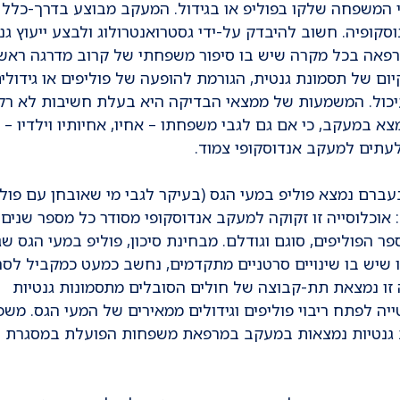
וסקופיה. חשוב להיבדק על-ידי גסטרואנטרולוג ולבצע ייעוץ גנ
פאה בכל מקרה שיש בו סיפור משפחתי של קרוב מדרגה ראשו
יום של תסמונת גנטית, הגורמת להופעה של פוליפים או גידולי
כול. המשמעות של ממצאי הבדיקה היא בעלת חשיבות לא רק 
א במעקב, כי אם גם לגבי משפחתו – אחיו, אחיותיו וילדיו – 
 לעתים למעקב אנדוסקופי צמוד.
ברם נמצא פוליפ במעי הגס (בעיקר לגבי מי שאובחן עם פולי
פני גיל 75): אוכלוסייה זו זקוקה למעקב אנדוסקופי מסודר כל מספר שנים
 הפוליפים, סוגם וגודלם. מבחינת סיכון, פוליפ במעי הגס שג
מ או שיש בו שינויים סרטניים מתקדמים, נחשב כמעט כמקביל לסר
זו נמצאת תת-קבוצה של חולים הסובלים מתסמונות גנטיות
ייה לפתח ריבוי פוליפים וגידולים ממאירים של המעי הגס. מש
 גנטיות נמצאות במעקב במרפאת משפחות הפועלת במסגרת המ
ו בסרטן השד: לפי הספרות המקצועית, לחולות אשר עברו ביר