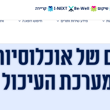
שיקום
Be-Well
I-NEXT
קריירה
ת
מידע שירות ותורים
חיפוש רופא.ה
אינ
 של אוכלוסיות
ערכת העיכול