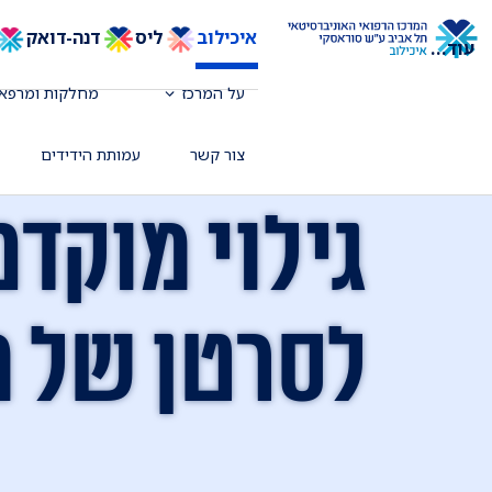
איכילוב
ליס
דנה-דואק
עוד
...
על המרכז
מחלקות ומרפאו
צור קשר
עמותת הידידים
גילוי מוקדם
לסרטן של מ