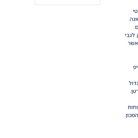
טי
נה
ם
לגבי
אשר
פ
דול
טן.
פחות
כון.
ור