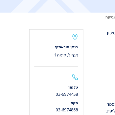
נטיקה
כון
בניין סוראסקי
אגף ג', קומה 1
טלפון
03-6974458
פקס
ספר
03-6974868
יפים