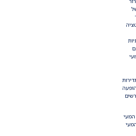
 של
ציה
יות
ם
 המעי
 בתדירות
הופעה
רשים
המעי
מעי