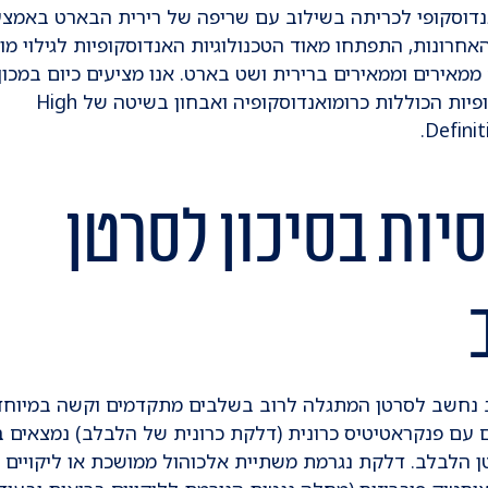
נדוסקופי לכריתה בשילוב עם שריפה של רירית הבארט באמצע
האחרונות, התפתחו מאוד הטכנולוגיות האנדוסקופיות לגילוי מ
 ממאירים וממאירים ברירית ושט בארט. אנו מציעים כיום במכו
טכניקות אנדוסקופיות הכוללות כרומואנדוסקופיה ואבחון בשיטה של High
Defini
יות בסיכון לסרטן
 נחשב לסרטן המתגלה לרוב בשלבים מתקדמים וקשה במיוחד
ים עם פנקראטיטיס כרונית (דלקת כרונית של הלבלב) נמצאים ב
 הלבלב. דלקת נגרמת משתיית אלכוהול ממושכת או ליקויים
ציסטיק פיברוזיס (מחלה גנטית הגורמת לליקויים בריאות ובעוד