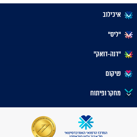
איכילוב
"ליס"
"דנה-דואק"
שיקום
מחקר ופיתוח