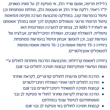
כלילית חריפה, אוטם שריר הלב, אי ספיקת לב על סוגיה השונים,
יל"ד ריאתי, דלקת שריר הלב או מעטפת הלב, מחלות מסתמיות וכן
טיפול בהפרעות קצב. במחלקה מתבצעת הערכה מקיפה והתאמת
טיפול תרופתי פרטני. מטופלים הזקוקים לכך יופנו במהלך אשפוזם
או לאחריו ל-MRI לב, צנתורים להערכה המודינמית ו/או
טיפולית, להשתלת קוצבים, השתלת דפיברילטורים, אבלציה של
הפרעות קצב, וכן להמשך אבחון וטיפול בהפרעות מסתמיות.
ביחידה כ-19 מיטות אשפוז וכן כ-16 מיטות אשפוז נוספות
למטופלים אמבולטוריים.
​ביחידה לאשפוז קרדיולוגי, מתבצעות הדרכות מיוחדות לחולים ע”י
הצוות הסיעודי ומתקיימות קבוצות תמיכה לחולים ובני זוגם:
הדרכת חולים פרטנית לחולים קורונריים, לקראת שחרור
הדרכה לחולים לפני ואחרי השתלת דפיברילטורים
קבוצות תמיכה למושתלי דיפיברילטורים ובני זוגם
הדרכה פרטנית לקראת שחרור לחולי אי ספיקת לב ובני
משפחותיהם לטיפול עצמי במחלתם
קבוצות תמיכה לחולים באי ספיקת לב ובני זוגם