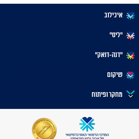
איכילוב
"ליס"
"דנה-דואק"
שיקום
מחקר ופיתוח