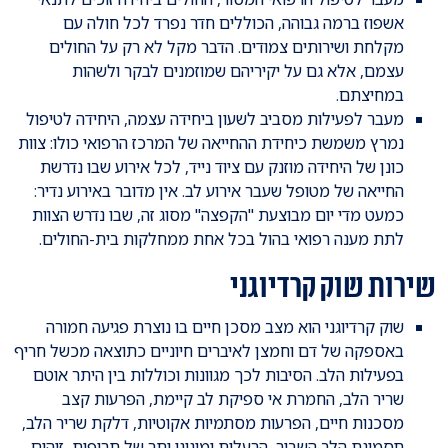
אשפוז ברמה גבוהה, הכוללים חדר נפרד לכל חולה עם
מקלחת ושירותים צמודים. הדבר מקל לא רק על החולים
עצמם, אלא גם על יקיריהם שמוזמנים לבקר ולשהות
במחיצתם.
מעבר לפעילות מסביב לשעון ביחידה עצמה, היחידה לטיפול
נמרץ משמשת כיחידת ההחייאה של המרכז הרפואי כולו: צוות
כונן של היחידה מוזנק עם ציוד נייד, לכל אירוע שבו נדרשת
החייאה של מטופל שעבר אירוע לב. אין מדובר באירוע נדיר:
כמעט מדי יום מבוצעת "הקפצה" מסוג זה, שבו נדרש הצוות
לתת מענה רפואי בהול בכל אחת ממחלקות בית-החולים.
שירות שוק קרדיוגני
שוק קרדיוגני הוא מצב מסכן חיים בו נוצרת פגיעה חמורה
באספקה של דם וחמצן לאיברים חיוניים כתוצאה מכשל חריף
בפעילות הלב. הסיבות לכך מגוונות וכוללות בין היתר אוטם
שריר הלב, החמרת אי ספיקת לב קיימת, הפרעות קצב
מסכנות חיים, הפרעות מסתמיות אקוטיות, דלקת שריר הלב,
תסמונת הלב השבור, הרעלות ומינוני יתר של תרופות, זיהום