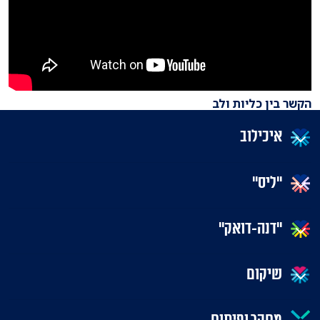
הקשר בין כליות ולב
איכילוב
"ליס"
"דנה-דואק"
שיקום
מחקר ופיתוח