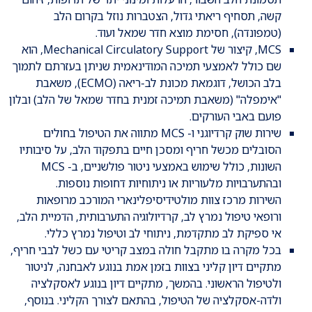
קשה, תסחיף ריאתי גדול, הצטברות נוזל בקרום הלב
(טמפונדה), חסימת מוצא חדר שמאל ועוד.
MCS, קיצור של Mechanical Circulatory Support, הוא
שם כולל לאמצעי תמיכה המודינאמית שניתן בעזרתם לתמוך
בלב הכושל, דוגמאת מכונת לב-ריאה (ECMO), משאבת
"אימפלה" (משאבת תמיכה זמנית בחדר שמאל של הלב) ובלון
פועם באבי העורקים.
שירות שוק קרדיוגני ו- MCS מתווה את הטיפול בחולים
הסובלים מכשל חריף ומסכן חיים בתפקוד הלב, על סיבותיו
השונות, כולל שימוש באמצעי ניטור פולשניים, ב- MCS
ובהתערבויות מלעוריות או ניתוחיות דחופות נוספות.
השירות מרכז צוות מולטידיסיפלינארי המורכב מרופאות
ורופאי טיפול נמרץ לב, קרדיולוגיה התערבותית, הדמיית הלב,
אי ספיקת לב מתקדמת, ניתוחי לב וטיפול נמרץ כללי.
בכל מקרה בו מתקבל חולה במצב קריטי עם כשל לבבי חריף,
מתקיים דיון קליני בצוות בזמן אמת בנוגע לאבחנה, לניטור
ולטיפול הראשוני. בהמשך, מתקיים דיון בנוגע לאסקלציה
ולדה-אסקלציה של הטיפול, בהתאם לצורך הקליני. בנוסף,