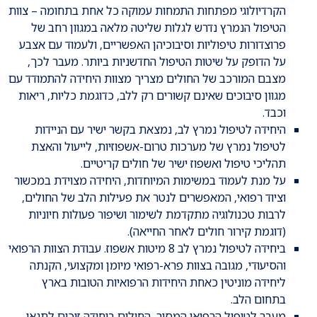
הקרדיולוגי מפתחות התמחות עמוקה כל אחת בתחומה – צוות
הטיפול הנמרץ נדרש לגלות שליטה מלאה במגוון רחב של
פרוצדורות טיפוליות וסיבוכיהן האפשריים, ולעמוד עם אצבע
על הדופק על שיטות הטיפול החדשניות ביותר. מעבר לכך,
מצבם המורכב של החולים מצריך מצוות היחידה להתמודד עם
מגוון סיבוכים שאינם קשורים רק ללב, כדוגמת כליות, ריאות
וכבד.
היחידה לטיפול נמרץ לב, נמצאת בקשר ישיר עם הניידות
לטיפול נמרץ של מערכות טרום-אשפוזיות, לייעול והאצת
תהליכי טיפול ואשפוז ישיר של חולים קריטיים.
על מנת לעמוד במשימות המיוחדות, היחידה מצוידת במכשור
וציוד רפואי, המאפשרים לנטר את פעילות הלב של החולים,
לרבות טכנולוגיה מתקדמת לשימור ושיפור פעולות חיוניות
(דוגמת קירור חולים לאחר החייאה).
ביחידה לטיפול נמרץ לב 8 מיטות אשפוז. עבודת הצוות הרפואי
והסיעודי, מגובה בצוות פרא-רפואי מיומן ומקצועי, הקנתה
ליחידה מוניטין כאחת היחידות הרפואיות הטובות בארץ
בתחום הלב.
מעבר לטיפול הרפואי המסור, החולים ביחידה זוכים לתנאי