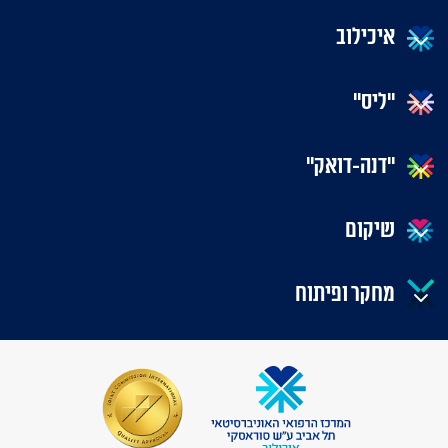
איכילוב
"ליס"
"דנה-דואק"
שיקום
מחקר ופיתוח