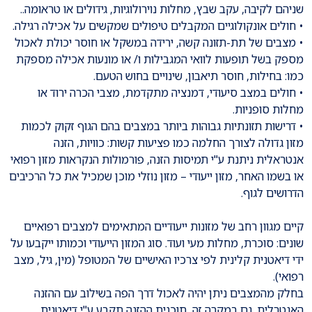
שניהם לקיבה, עקב שבץ, מחלות נוירולוגיות, גידולים או טראומה..
• חולים אונקולוגיים המקבלים טיפולים שמקשים על אכילה רגילה.
• מצבים של תת-תזונה קשה, ירידה במשקל או חוסר יכולת לאכול
מספק בשל תופעות לוואי המגבילות ו/ או מונעות אכילה מספקת
כמו: בחילות, חוסר תיאבון, שינויים בחוש הטעם.
• חולים במצב סיעודי, דמנציה מתקדמת, מצבי הכרה ירוד או
מחלות סופניות.
• דרישות תזונתיות גבוהות ביותר במצבים בהם הגוף זקוק לכמות
מזון גדולה לצורך החלמה כמו פציעות קשות: כוויות, הזנה
אנטראלית ניתנת ע"י תמיסות הזנה, פורמולות הנקראות מזון רפואי
או בשמו האחר, מזון ייעודי – מזון נוזלי מוכן שמכיל את כל הרכיבים
הדרושים לגוף.
קיים מגוון רחב של מזונות ייעודיים המתאימים למצבים רפואיים
שונים: סוכרת, מחלות מעי ועוד. סוג המזון הייעודי וכמותו ייקבעו על
ידי דיאטנית קלינית לפי צרכיו האישיים של המטופל (מין, גיל, מצב
רפואי).
בחלק מהמצבים ניתן יהיה לאכול דרך הפה בשילוב עם ההזנה
האנטרלית. גם במקרה זה, תוכנית ההזנה תקבע ע"י דיאטנית