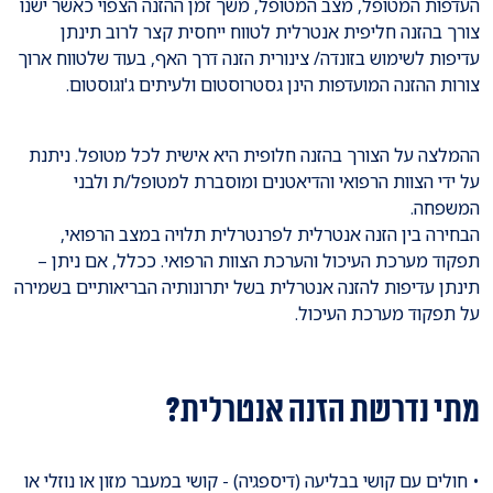
העדפות המטופל, מצב המטופל, משך זמן ההזנה הצפוי כאשר ישנו
צורך בהזנה חליפית אנטרלית לטווח ייחסית קצר לרוב תינתן
עדיפות לשימוש בזונדה/ צינורית הזנה דרך האף, בעוד שלטווח ארוך
צורות ההזנה המועדפות הינן גסטרוסטום ולעיתים ג'וגוסטום.
ההמלצה על הצורך בהזנה חלופית היא אישית לכל מטופל. ניתנת
על ידי הצוות הרפואי והדיאטנים ומוסברת למטופל/ת ולבני
המשפחה.
הבחירה בין הזנה אנטרלית לפרנטרלית תלויה במצב הרפואי,
תפקוד מערכת העיכול והערכת הצוות הרפואי. ככלל, אם ניתן –
תינתן עדיפות להזנה אנטרלית בשל יתרונותיה הבריאותיים בשמירה
על תפקוד מערכת העיכול.
מתי נדרשת הזנה אנטרלית?
• חולים עם קושי בבליעה (דיספגיה) - קושי במעבר מזון או נוזלי או