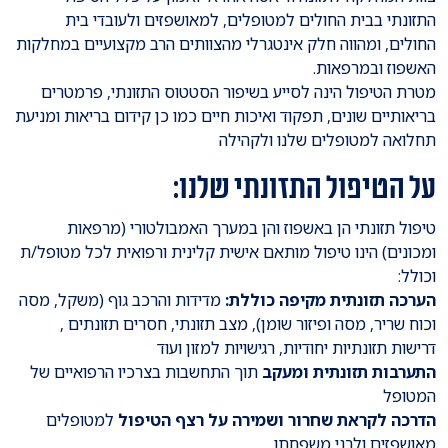
התזונתי בבית החולים למטופלים, למאושפזים ולעובדי בית
החולים, ומהווה חלק אינטגרלי מהצוותים הרב מקצועיים במחלקות
האשפוז ובמרפאות.
מטרת הטיפול הינה לסייע בשיפור הסטטוס התזונתי, פרמטרים
בריאותיים שונים, תפקוד ואיכות חיים כמו כן קידום בריאות ומניעת
תחלואה למטופלים שלנו ולקהילה
על הטיפול התזונתי שלנו:
טיפול תזונתי הן באשפוז והן במערך האמבולטורי (מרפאות
ומכונים) הינו טיפול מותאם אישית קלינית ורפואית לכל מטופל/ת
וכולל:
הערכה תזונתית מקיפה כוללת:
מדידות והרכב גוף (משקל, מסה
וכוח שריר, מסה ופיזור שומן), מצב תזונתי, חסרים תזונתים ,
דרישות תזונתיות יחודיות, רגישויות למזון ועוד
התערבות תזונתית ומעקב
תוך התחשבות בצרכיו הרפואיים של
המטופל
הדרכה לקראת שחרור ושמירה על רצף הטיפול
למטופלים
מאושפזים ולבני משפחתו.