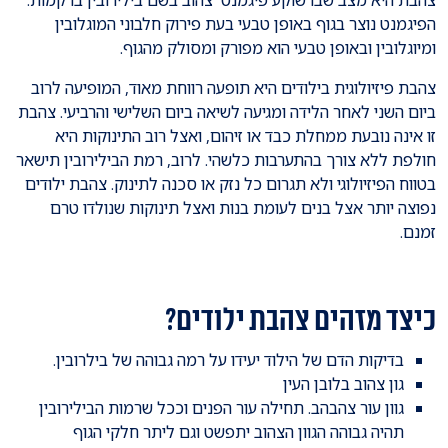
הפיגמנט נוצר בגוף באופן טבעי בעת פירוק חלבוני המוגלובין
ומיוגלובין ובאופן טבעי הוא מפורק ומסולק מהגוף.
צהבת פיזיולוגית בילודים היא תופעה רווחת מאוד, המופיעה לרוב
ביום השני לאחר הלידה ומגיעה לשיאה ביום השלישי והרביעי. צהבת
זו אינה נובעת ממחלת כבד או זיהום, ואצל רוב התינוקות היא
חולפת ללא צורך בהתערבות כלשהי. לרוב, רמת הבילירובין תישאר
בטווח הפיזיולוגי ולא תגרום כל נזק או סכנה לתינוק. צהבת ילודים
נפוצה יותר אצל בנים לעומת בנות ואצל תינוקות שנולדו טרם
זמנם.
כיצד מזהים צהבת ילודים?
בדיקות הדם של הילוד יעידו על רמה גבוהה של בילרובין.
גון צהוב בלובן העין
גוון עור צהבהב. תחילה עור הפנים וככל שרמות הבילירובין
תהיה גבוהה הגוון הצהוב יתפשט וגם ליתר חלקי הגוף