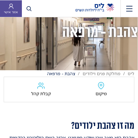
פתח חיפוש
אזור אישי
צהבת - מרפאה
ליס
מחלקת פגים וילודים
צהבת - מרפאה
מיקום
קבלת קהל
מה זו צהבת ילודים?
צהבת היא מצב שבו שוקע פיגמנט צהוב בשם בילירובין ברקמות.