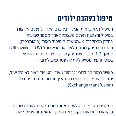
טיפול בצהבת ילודים
הטיפול תלוי ברמות הבילירובין בדם הילוד. לעיתים אין צורך
בטיפול והצהבת תעלם מעצמה לאחר מספר שבועות.
בחלק מהמקרים משתמשים ב"טיפול באור" (פוטותרפיה). -
השכבת התינוק מתחת לאור אולטרא-סגול (Ultraviolet - UV)
למשך 1-3 ימים, כשהתינוק עירום ועינו מכוסות. הטיפול
בפוטותרפיה מסייע לגוף להיפטר מהבילירובין.
כאשר רמות הבילרובין גבוהות מאוד, והטיפול באור לא היה יעיל,
יתכן שיהיה צורך בעירוי דם. תהליך זה מכונה 'החלפת דם'
(Exchange transfusion) .
​במקרים מסוימים יש לעקוב אחר רמת הצהבת לאחר השחרור
ובהתאם לתוצאות לקבוע את המשך המעקב והטיפול. לאחר