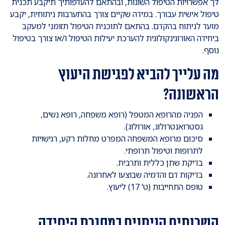
לך אפשרויות הטיפול השונות, ובהתאם להעדפותיך תיקבע תכנית
טיפול אישית עבורך. במידה שקיים צורך בהתערבות ניתוחית, יקבע
מועד לניתוח בהקדם. בהתאם לתוכנית הטיפול תזומני למעקב
ביחידה האורוגינקולוגית להערכת יעילות הטיפול ו/או צורך בטיפול
נוסף.
מה עלייך להביא לפגישת היעוץ
הראשונה?
הפניה מהרופא המטפל (רופא משפחה, רופא נשים,
גסטרואנטרולוג, אורולוג).
סיכום מרופא המשפחה המפרט מחלות רקע, רגישויות
לתרופות וטיפול תרופתי.
בדיקת שתן כללית ותרבית.
בדיקות דם והדמיה שבוצעו לאחרונה.
טופס התחייבות (ט' 17) ליעוץ.
השרותים הניתנים במסגרת היחידה