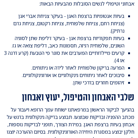
אבחוני וטיפולי לנשים הסובלות מהבעיות הבאות:
בעיות אנטומיות ברצפת האגן - בעיקר צניחת אברי אגן
(צניחת רחם, צניחת שלפוחית, צניחת רקטום, צניחת גדם
נרתיק).
בעיות תפקודיות ברצפת אגן - בעיקר דליפת שתן לסוגיה
השונים, שלפוחית רגיזה, תסמונות כאב, דליפת צואה או גז.
קרעים מיילדותיים המערבים את סוגר פי הטבעת (קרע דרגה 3
או 4).
הפרעה בריקון שלפוחית לאחר לידה או ניתוחים.
סיבוכים לאחר ניתוחים גינקולוגיים או אורוגינקולוגיים.
זיהומים חוזרים בדרכי שתן.
שלבי האבחון והטיפול, יעוץ ואבחון
בהגיעך לביקור הראשון במרפאתנו ישוחח עמך הרופא ויעבור על
מכתב ההפניה ובדיקות שבוצעו. תבוצע בדיקה גינקולוגית בדגש על
אבחון בעיות ברצפת האגן. במידת הצורך, תופני לבדיקות נוספות,
חלקן יבוצע במסגרת היחידה האורוגינקולוגית. בסיום ההערכה יוצגו