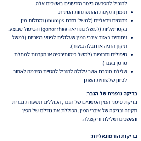
להוביל להפרעה ביצור הזרעונים באשכים אלה.
תזמון ותקינות ההתפתחות המינית.
זיהומים ויראליים (למשל: חזרת mumps) ומחלות מין
בקטריאליות (למשל: גונוריאה gonorrhea) והטיפול שבוצע.
ניתוחים באזור איברי המין שעלולים לפגוע בפוריות (למשל
תיקון הרניה או חבלה באזור).
טיפולים ותרופות (למשל כימותירפיה או הקרנות למחלת
סרטן בעבר).
שלילת סוכרת אשר עלולה להוביל להטיית הזירמה לאחור
לכיוון שלפוחית השתן
בדיקה גופנית של הגבר
:
בדיקת סימני המין המשניים של הגבר, הכוללים תשעורת גברית
תקינה ובדיקה של איברי המין, הכוללת את גודלם של הפין
והאשכים ושלילת וריקוצלה.
בדיקות הורמונאליות: