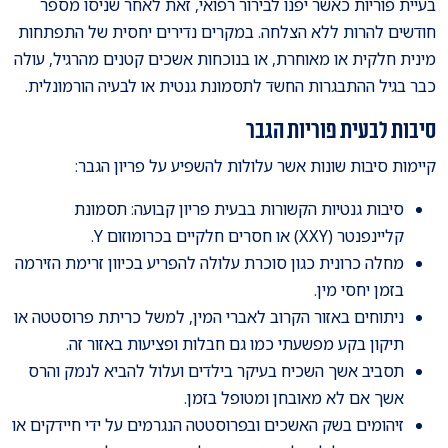
בעיית פוריות כאשר יפנו לבירור רפואי, זאת לאחר שניסו מספר
חודשים להרות ללא הצלחה. במקרים נדירים יחסית של התפתחות
מינית חלקית או מאוחרת, או בנוכחות אשכים קטנים מהרגיל, עולה
כבר בגיל ההתבגרות החשד לתסמונת גנטית או לבעיה הורמונלית.
סיבות לבעית פוריות הגבר
קיימות סיבות שונות אשר עלולות להשפיע על פריון הגבר:
סיבות גנטיות הקשורות בבעית פריון קבועה: תסמונת
קליינפנטר (XXY) או חסרים חלקיים בכרומוזום Y.
מחלה כרונית כגון סוכרת עלולה להפריע בכיוון זרימת הזירמה
בזמן יחסי מין.
ניתוחים באזור הקרוב לאברי המין, למשל כריתת פרוסטטה או
תיקון בקע מפשעתי כמו גם חבלות ופציעות באזור זה.
תסביב אשך השכיח בעיקר בילדים ועלול להביא לנמק והרס
אשך אם לא מאובחן ומטופל בזמן.
זיהומים בשק האשכים ובפרוסטטה הנגרמים על ידי חיידקים או