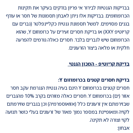
בבדיקות הגנטיות לבירור אי פריון בודקים בעיקר את תקינות
הכרומוזומים. בבדיקות אלו ניתן לאבחן תסמונות של חסר או עודף
בגנים מסוימים. למשל תסמונת גנטית כקליינפלטר (גברים עם
קריוטיפ XXY) או בדיקת חסרים זעירים על כרומוזום Y, שהוא
הכרומוזום שיש לגברים בלבד. חסרים כאלה גורמים להפרעה
חלקית או מלאה ביצור הזרעונים.
בדיקת קריוטיפ - המכון הגנטי
בדיקת חסרים קטנים בכרומוזום Y:
חסרים קטנים בכרומוזום Y הינם בעיה גנטית הנגרמת עקב חסר
אזור (ים) בכרומוזום Y. חסרים כאלה מזוהים בקרב 10% מהגברים
שבזירמתם אין זרעונים כלל (אזואוספרמיה) וכן בגברים שזירמתם
לקויה ומאופיינת במספר נמוך מאוד של זרעונים בעלי כושר תנועה
לקוי וצורה לא תקינה.
אבחון: