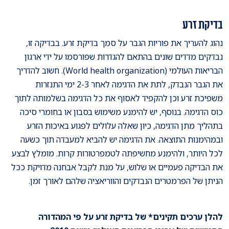
בדיקת זרע
נהוג להעריך את פוריות הגבר על סמך בדיקת זרע. בבדיקה זו,
נבדקים מדדים שונים בהתאם להגדרות שפורסמו על ידי ארגון
הבריאות העולמי (World health organization). חשוב להדריך
את הגבר הנבדק, לתת את הדגימה לאחר 2-3 ימי התנזרות
משפיכת זרע וכן להקפיד לאסוף את כל הדגימה בשלמותה לתוך
כוס הדגימה. בנוסף, יש להימנע משימוש בסבון או בחומרי סיכה
בתהליך מתן הדגימה, כיון שאלה עלולים לפגוע באיכות הזרע
ובמהימנות התוצאה. את הדגימה יש להביא למעבדה תוך כשעה
לכל היותר, ולהימנע מחשיפתה לטמפרטורות קרות. מומלץ לבצע
את הבדיקה פעמיים או שלוש, על מנת לקבל אבחנה מדויקת ככל
הניתן של הפרמטרים הנבדקים והווריאציה שלהם לאורך זמן.
להלן ערכים תקינים* של בדיקת זרע על פי המהדורה