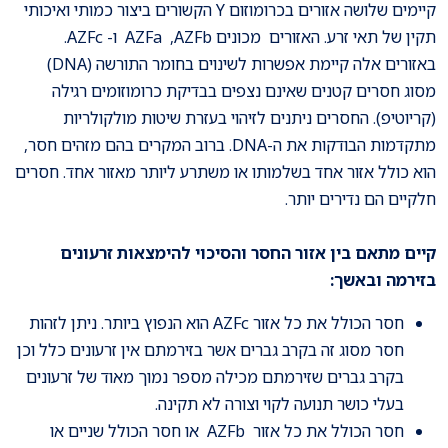
קיימים שלושה אזורים בכרומוזום Y הקשורים ביצור כמותי ואיכותי
תקין של תאי זרע. האזורים מכונים AZFa ,AZFb ו- AZFc.
באזורים אלה קיימת אפשרות לשינוים בחומר התורשה (DNA)
מסוג חסרים קטנים שאינם נצפים בבדיקת כרומוזומים רגילה
(קריוטיפ). החסרים ניתנים לזיהוי בעזרת שיטות מולקולריות
מתקדמות הבודקות את ה-DNA. ברוב המקרים בהם מזהים חסר,
הוא כולל אזור אחד בשלמותו או משתרע ליותר מאזור אחד. חסרים
חלקיים הם נדירים יותר.
קיים מתאם בין אזור החסר והסיכוי להימצאות זרעונים
בזירמה ובאשך:
חסר הכולל את כל אזור AZFc הוא הנפוץ ביותר. ניתן לזהות
חסר מסוג זה בקרב גברים אשר בזירמתם אין זרעונים כלל וכן
בקרב גברים שזירמתם מכילה מספר נמוך מאוד של זרעונים
בעלי כושר תנועה לקוי וצורה לא תקינה.
חסר הכולל את כל אזור AZFb או חסר הכולל שניים או