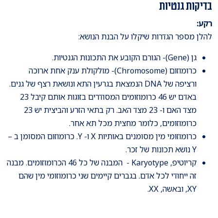
בדיקות גנטיות
רקע:
להלן מספר הגדרות שיקלו על הבנת הנושא:
גן (Gene)- הגורם הקובע את התכונות הגנטיות.
כרומוזום (Chromosome)- מולקולת ענק אחת ארוכה
ורציפה של DNA הנמצאת בגרעין התא ונושאת רצף של גנים.
באדם יש 46 כרומוזומים המסודרים בזוגות אותם קיבל 23
מצד האם ו- 23 מצד האב. רק בתאי הזרע והביצית יש 23
כרומוזומים, כלומר מחצית מכל תא אחר.
כרומוזומי מין מסומנים באותיות X ו- Y. כרומוזום המסומן ב –
Y נושא תכונות של זכר.
קריוטיפ, Karyotype - המבנה של כל 46 הכרומוזומים. מבנה
זה ייחודי לכל אדם. בגברים קיימים שני כרומוזומי מין שהם
XY, ובאשה, XX.