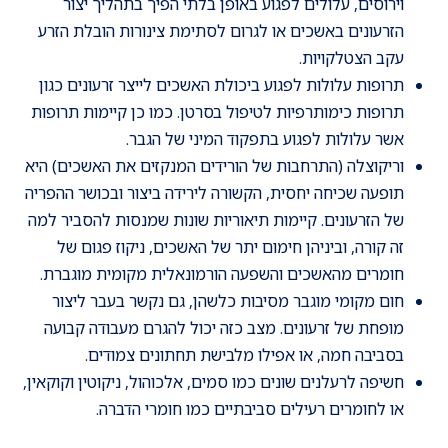
וירוסים, עלולים לפגוע באופן בלתי הפיך בתהליך יצור
הזרעונים באשכים או לגרום לסתימת צינורות הובלת הזרע
עקב הצטלקויות.
תרופות עלולות לפגוע ביכולת האשכים לייצר זרעונים כגון
תרופות כימותרפיות לטיפול בסרטן. כמו כן קיימות תרופות
אשר עלולות לפגוע בתפקוד המיני של הגבר.
וריקוצלה (התרחבות של הורידים המנקזים את האשכים) היא
תופעה שכיחה יחסית, הקשורה לירידה ביצור ובכושר ההפריה
של הזרעונים. קיימות תיאוריות שונות שמנסות להסביר למה
זה קורה, וביניהן חימום יתר של האשכים, ניקוז פגום של
חומרים מהאשכים והשפעה הורמונאלית מקומית מוגברת.
חום מקומי מוגבר מסיבות כלשהן, גם נקשר בעבר ליצור
מופחת של זרעונים. מצב כזה יכול להגרם מעבודה קבועה
בסביבה חמה, או אפילו מלבישת תחתונים צמודים.
חשיפה לרעלנים שונים כמו סמים, אלכוהול, ניקוטין וקוקאין,
או לחומרים רעילים סביבתיים כמו חומרי הדברה.