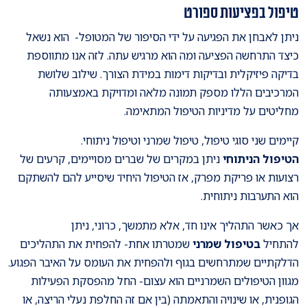
טיפול בפציעות ספורט
ניתן לאבחן את הפגיעה על ידי הסיפור של המטופל- הוא נשאל
כיצד התרחשה הפציעה ומה הוא מרגיש עתה. לזה אנו מתווספת
בדיקה פיזיקלית ובדיקות דימות במידת הצורך. שילוב שלושת
המרכיבים הללו מספק תמונה מלאה ומדויקת באמצעותה
מחליטים על מדיניות הטיפול המתאימה.
קיימים שני סוגי טיפול, טיפול שמרני וטיפול ניתוחי.
הטיפול הניתוחי
ניתן במקרים של שברים מסויימים, קרעים של
רצועות או פריקת מפרק, אז הטיפול היחיד שיסייע להם להשתקם
הוא התערבות ניתוחית.
אך כאשר התהליך אינו חד, אלא מתמשך, כרוני, ניתן
להתחיל
בטיפול שמרני
שמטרתו אחת- להפחית את התהליכים
הדלקתיים שמתרחשים בגוף ולהפחית את העומס על האיבר הפגוע.
מגוון הטיפולים השמרניים הוא עצום- החל מהפסקת הפעילות
הגופנית, או שינויה והתאמתה (בין אם זה החלפת נעלי הריצה, או