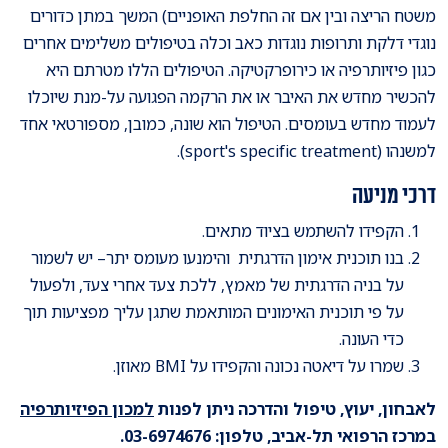
משטח הריצה ובין אם זה החלפת האופניים) המשך במתן כדורים
נוגדי דלקת ותרופות נוגדות כאב וכלה בטיפולים משלימים אחרים
כגון פיזיותרפיה או כירופרקטיקה. הטיפולים הללו מטרתם היא
להכשיר מחדש את האיבר או את הרקמה הפגועה על-מנת שיוכלו
לעמוד מחדש בעומסים. הטיפול הוא שונה, כמובן, מספורטאי אחד
למשנהו (sport's specific treatment).
דרכי מניעה
הקפידו להשתמש בציוד מתאים.
בנו תוכנית אימון הדרגתית והימנעו מעומס יתר– יש לשמור
על בניה הדרגתית של מאמץ, ללכת צעד אחרי צעד, ולפעול
על פי תוכנית האימונים המותאמת שתגן עליך מפציעות תוך
כדי העונה.
שמרו על דיאטה נכונה והקפידו על BMI מאוזן.
לאבחון, יעוץ, טיפול והדרכה ניתן לפנות
למכון הפיזיותרפיה
במרכז הרפואי תל-אביב, טלפון: 03-6974676.