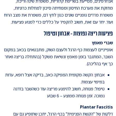
אנדורפינים, מסייעת בשריפת קלוריות, משפרת שינה וריכוז,
מחזקת את מערכת החיסון ומפחיתה סיכון למחלות כרוניות,
משפרת מדדים גופניים שונים כגון לחץ דם, משפרת את מצב הרוח
ועוד. יחד עם זאת, חשוב להקפיד על כללים כדי למנוע פציעות.
פציעות ריצה נפוצות - אבחון וטיפול
שברי מאמץ
אופייניים לעצמות כף הרגל ולעצם השוק, מתבטאים בכאב במקום
השבר, המתגבר בזמן מאמץ ונשיאת משקל (בהתחלה בריצה ואחר
כך אף בהליכה).
אבחון: הקשה מקומית המפיקה כאב, בדיקה אצל רופא, עדות
במיפוי עצמות.
טיפול: מנוחה, חשוב להימנע מריצה עוד כשהשבר בדרגה
נמוכה. זמן מנוחה ממוצע – 6 שבוע
Plantar Fascitis
דלקות של "הקשת הפנימית" בכף הרגל, יתכן שתופיע גם עם