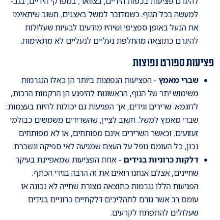
להיגרם פציעות בכפות הידיים, בצוואר, במפרקי הידיים, בגב-
למעשה בכל הגוף. כשמדובר למשל באצנים, חשוב שיתאימו
את הנעל באופן ספציפי ושיהיו מודעים לבעיות שעלולות
להיגרם כתוצאה מהחלפת נעליים לנעליים לא מתאימות.
פציעות ספורט נפוצות
שברי מאמץ
- הפציעות הנפוצות ביותר הן כאלו הנגרמות
משימוש יתר של הגוף, הראשונות להיפגע הן הרקמות הרכות,
לדוגמא: שרירים וגידים, אך הפגיעות גם יכולות להיות בעצמות:
שברי מאמץ למשל. חשוב לציין, שהשרירים משמשים כבולמי
זעזועים, וכאשר השרירים אינם מפותחים, או לא מפותחים
נכון, כל העומס נופל על העצם שמגיעה לאי ספיקה ונשברת.
דלקות כרוניות בגידים
- אחת הפציעות שמאפיינת בעיקר
שחיינים, אצלם אנחנו רואים את זה הרבה בגידי הכתף.
הפגיעות הללו נגרמות כתוצאה מצורת שחייה לא נכונה או
עומס רב אשר גורם לתהליכים דלקתיים כרוניים בגידים
שעלולים להתפתח לקרעים.