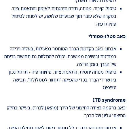
להגיע גם לשבר מאמץ.
טיפול: קירור, מנוחה, חזרה הדרגתית לאימון והתאמת ציוד.
במקרה שלא עובר תוך שבועיים שלושה, יש לפנות לטיפול
פיזיותרפיה.
כאב פטלו-פמורלי
אבחון: כאב בקדמת הברך המוחמר בפעילות, בעליה וירידה
במדרגות ובישיבה ממושכת. יכולה להתלוות גם תחושת בריחה
של הברך בזמן הריצה.
טיפול: מנוחה יחסית, התאמת ציוד, פיזיותרפיה - תרגול נכון
בין שרירי הברך בכדי שהפיקה "תחזור למסלולה", חבישה
וטייפינג.
ITB syndrome
כאב ברקמה בצידה החיצוני של הירך (מהאגן לברך), בעיקר בחלק
החיצוני עליון של הברך.
אבחון: מתבטא בדרך כלל מספר דקות לאחר תחילת הריצה,