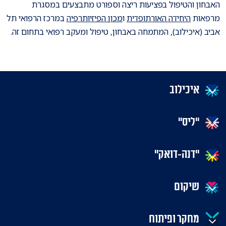
האבחון והטיפול בפציעות ריצה וספורט מתבצעים במסגרת
מרפאות
היחידה האורתופדית
ו
מכון הפיזיותרפיה
במרכז הרפואי תל
אביב (איכילוב), המתמחה באבחון, טיפול ומעקב רפואי בתחום זה.
איכילוב
"ליס"
"דנה-דואק"
שיקום
מחקר ופיתוח