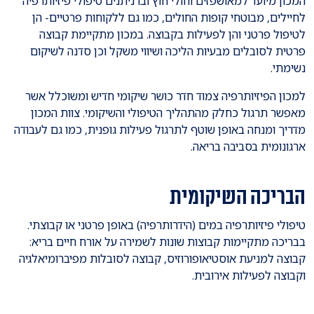
המכון מיועד למאושפזים וחולי חוץ ובו ניתנים טיפולי פיזיותרפיה
לחיילים, מבוטחי קופות החולים, כמו גם ללקוחות פרטיים- הן
לטיפול פרטני והן לפעילות בקבוצה. במכון מתקיימת קבוצה
פרטית לסובלים מבעיות הליכה ושיווי משקל וכן סדנה לשיקום
נשימתי.
למכון הפיזיותרפיה צמוד חדר כושר שיקומי חדיש ומשוכלל אשר
מאפשר תרגול כחלק מהתהליך הטיפולי והשיקומי. צוות המכון
מדריך ומנחה באופן שוטף לתרגול פעילות גופנית, כמו גם לעבודה
ארגונומית בסביבה בריאה.
הבריכה השיקומית
טיפולי פיזיותרפיה במים (הידרותרפיה) באופן פרטני או קבוצתי.
בבריכה מתקיימות קבוצות שונות לשמירה על אורח חיים בריא:
קבוצה למניעת אוסטיאופורוזיס, קבוצה לסובלות מפיברומיאלגיה
וקבוצה לפעילות אירובית.