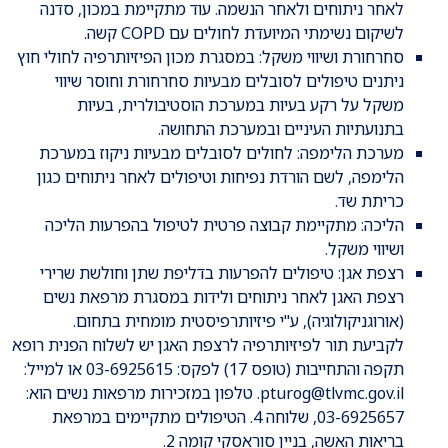
לאחר ניתוחים ולאחר הנשמה. עוד מתקיימת במכון, סדנה
לשיקום נשימתי המיועדת לחולים עם COPD קשה.
סחרחורת ושיווי משקל: במסגרת מכון הפיזיותרפיה לחולי חוץ
ניתנים טיפולים לסובלים מבעיות סחרחורת וחוסר שיווי
משקל על רקע בעיות במערכת הוסטיבולרית, בעיות
בתנועתיות העיניים ובמערכת התחושה.
מערכת הלימפה: לחולים לסובלים מבעיות ניקוז במערכת
הלימפה, לשם הורדת נפיחות וטיפולים לאחר ניתוחים כגון
כריתת שד.
הליכה: מתקיימת קבוצה פרטית לטיפול בהפרעות הליכה
ושיווי משקל.
רצפת אגן: טיפולים להפרעות בדליפת שתן וחולשת שרירי
רצפת האגן לאחר ניתוחים ולידות במסגרת מרפאת נשים
(אורוגניקולוגיה), ע"י פיזיותרפיסטית מומחית בתחום.
לקביעת תור לפיזיותרפיה לרצפת האגן יש לשלוח הפנית רופא
תקפה והתחייבות (טופס 17) לפקס: 03-6925615 או למייל:
pturog@tlvmc.gov.il. טלפון במזכירות מרפאות נשים הוא:
03-6925657, שלוחה 4. הטיפולים מתקיימים במרפאת
בריאות האשה, בניין סוראסקי קומה 2.