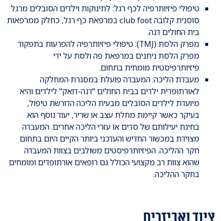
טיפולי פיזיותרפיה לכף רגל: לתינוקות וילדים הסובלים מרגל
סוסנית קלובה club foot במרפאת כף רגל, כחלק ממרפאות
בית החולים דנה.
מפרק הלסת (TMJ): טיפולי פיזיותרפיה להפרעות בתפקוד
מפרק הלסת ניתנים במרפאת פה ולסת על ידי
פיזיותרפיסטית מומחית בתחום.
מעבדת הליכה: המעבדה פועלת במסגרת המחלקה
לאורתופדית ילדים בבית החולים "דנה-דואק" לילדים והיא
מיועדת לילדים הסובלים מבעית הליכה הדורשת טיפול,
בעיקר כאשר קיימת מחלת עצב או שריר, יעוד נוסף הוא
בחינת יעילותם של סדים או עזרי הליכה אחרים. המעבדה
מצוידת במכשור החדיש והעדכני ביותר הקיים היום בתחום
חקר ההליכה. הפיזיותרפיסטים משולבים בצוות המעבדה
שהוא צוות רב מקצועי הכולל גם רופאים אורתופדים ומומחים
בחקר ההליכה.
ציוד ואביזרים