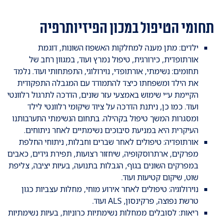
תחומי הטיפול במכון הפיזיותרפיה
ילדים: מתן מענה למחלקות האשפוז השונות, דוגמת
אורתופדית, כירורגית, טיפול נמרץ ועוד, במגוון רחב של
תחומים: נשימתי, אורתופדי, נוירולוגי, התפתחותי ועוד. נלמד
את הילד ומשפחתו כיצד להתמודד עם המגבלה התפקודית
הקיימת ע״י שימוש באמצעי עזר שונים, הדרכה לתרגול רלוונטי
ועוד. כמו כן, ניתנת הדרכה על ציוד שיקומי רלוונטי לילד
ומסגרות המשך טיפול בקהילה. בתחום הנשימתי התערבותנו
העיקרית היא במניעת סיבוכים נשימתיים לאחר ניתוחים.
אורתופדיה: טיפולים לאחר שברים וחבלות, ניתוחי החלפת
מפרקים, ארתרוסקופיה, שיחזור רצועות, תפירת גידים, כאבים
במפרקים השונים בגוף, הגבלות בתנועה, בעיות יציבה, צליפת
שוט, שיקום קטיעות ועוד.
נוירולוגיה: טיפולים לאחר אירוע מוחי, מחלות עצביות כגון
טרשת נפוצה, פרקינסון, ALS ועוד.
ריאות: לסובלים ממחלות נשימתיות כרוניות, בעיות נשימתיות