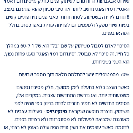
שוירוס אבעבועות הרוח גורם לשיתוק פנים כחלק מ״סינדרום ראמזי
האנט״. רמזי האנט נחשב ליותר אגרסיבי מכיוון שהוא פוגע גם בעצב
8 וגורם לירידה בשמיעה, לסחרחורות, כאבי פנים נוירופתיים קשים,
בעיות שיווי משקל ולפעמים גם לפריחה עורית באפרכסת, בחלל
הפה או בפנים.
הסיכוי לאדם לסבול משיתוק על שם "בל" הוא של 1 ל-60 במהלך
כל חייו, זה סיכוי לא מבוטל. "סינדרום רמזי האנט" מעט פחות נפוץ,
הוא השני בשכיחותו.
70% מהמטופלים יגיעו להחלמה מלאה תוך מספר שבועות.
כאשר העצב כלוא בתעלה לזמן ממושך, חלק מסיביו נפגעים
משמעותית יותר, ואז נדרשת התחדשות עצבית. במקרים אלו,
הסיבים החדשים לא תמיד חוזרים להיות בדיוק כפי שהיה לפני
השיתוק, ונוצרת תופעה שנקראת
סינקיניזיס
- פעילות עצבית לא
מאורגנת שמביאה לפעולות לא מסונכרנות ולא רצויות בפנים.
לדוגמה: כאשר עוצמים את העין-זווית הפה עולה באופן לא רצוני, או