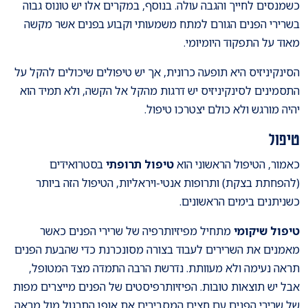
כשמנסים לחייך והגבה עולה. בנוסף, במקרים אלו יש טונוס גבוה
בשרירי הפנים הגורם למתח משמעותי וקבוע בפנים אשר מקשה
מאוד על התפקוד היומיומי.
הסינקיניזיס היא תופעה כרונית, אך יש טיפולים שיכולים להקל על
התסמינים לסינקיניזיס יש דרגות מהקל אל הקשה, ולא תמיד הוא
יהיה מורגש ולא כולם יצטרכו טיפול.
טיפול
כאמור, הטיפול הראשוני הוא
טיפול תרופתי
בסטרואידים
(להפחתת בצקת) ותרופות אנטי-ויראליות, הטיפול הזה ביותר
כשניתנים בימים הראשונים.
טיפול שיקומי
מתחיל מפיזיותרפיה של שרירי הפנים כאשר
מאמנים את השרירים לעבוד בצורה מסונכרנת כדי שהבעת הפנים
תראה נעימה ולא מעוותת. נדרשת הרבה התמדה מצד המטופל,
אבל יש תוצאות טובות. הפיזיותרפיסטים של הפנים מייצרים מפות
של שרירי הפנים עם חצים המסבירים את אופן התרגול מול מראה,