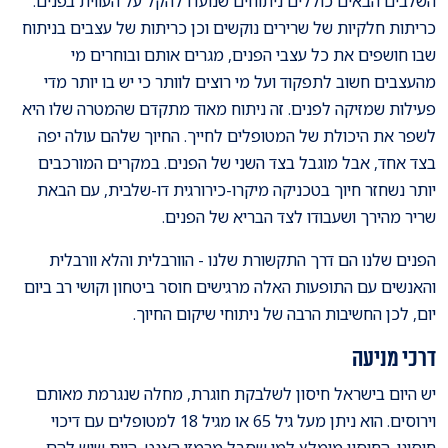
השלבים הבאים כוללים ניתוחים שנועדו להקל על העווית בפנים.
כריתות חלקיות של שרירים נוקשים וכן כריתות של עצבים בניתוח
שבו חושפים את כל עצבי הפנים, מגרים אותם ובוחרים מי
מהעצבים חשוב לתפקוד ועל מי רוצים לוותר כי יש בו יותר מדי
פעילות שמזיקה לפנים. זה ניתוח מאוד מתקדם שהמטרה שלו היא
לשפר את היכולת של המטופלים לחייך. החיוך שלהם עולה יפה
בצד אחד, אבל מוגבל בצד השני של הפנים. במקרים המורכבים
יותר נשחזר חיוך בטכניקה מיקרו-כירורגית דו-שלבית, עם הבאת
שריר מהירך ושעבודו לצד הבריא של הפנים.
הפנים שלנו הם דרך התקשורת שלנו - הוורבלית והלא וורבלית
והאנשים עם התופעות האלה מרגישים חוסר ביטחון וקושי רב ביום
יום, לכן החשיבות הרבה של ניתוחי שיקום החיוך.
דרכי מניעה
יש היום בישראל חיסון לשלבקת חוגרת, מחלה שנגרמת מאותם
וירוסים. הוא ניתן מעל גיל 65 או מגיל 18 למטופלים עם דיכוי
חיסוני. החיסון מומלץ למי שסבל מרמזי האנט, היות שיש להם