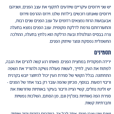
יש שני וירוסים עיקריים שיודעים לתקוף את עצב הפנים, ושניהם
וירוסים שאנחנו רוכשים בילדות שלנו. וירוס ההרפס ווירוס
אבעבועות הרוח נמצאים רדומים על עצב הפנים שנים רבות,
והתעוררותם גורמת לדלקת מקומית. עצב הפנים נמצא בתעלה
צרה בבסיס הגולגולת ובעת הדלקת הוא נלחץ בתעלה, ההולכה
החשמלית נפסקת ונוצר שיתוק הפנים.
תסמינים
ירידה תפקודית במחצית הפנים. מאותו רגע קשה להרים את הגבה,
לפתוח את העין, לחייך, לעשות פעולת נשיקה ולהוריד את השפה
התחתונה. בגלל הקושי של סגירת העין יכול להיווצר יובש בקרנית
וריבוי דמעות. בנוסף, מכיוון שהפה עובד רק בצד אחד של הפנים -
יש זליגת נוזלים, קשיי הגייה ודיבור בעיקר באותיות שדורשות את
סגירת הפה (אותיות בומ"ף) וגם, מן הסתם, השלכות נפשיות
וחברתיות קשות.
ישנם שני עצבי פנים, אחד לכל צד. במקרים נדירים יהיה שיתוק