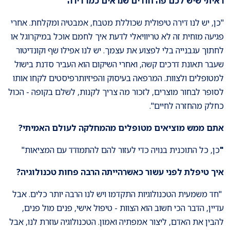
ראיתי שיש לכם פה חדרים שנראים כמו דירה
"כן, יש לנו דירה טיפולית שכוללת מטבח, אמבטיה ומקלחת. אחרי
פגיעה מוחית זה לא טריוויאלי לדעת איך לחמם אוכל במיקרוגל או
לחתוך עגבנייה בלי לפצוע את עצמך. יש לנו אפילו שף וקונדיטור
שעבר תאונת דרכים קשה, ואחרי השיקום הוא העביר סדנת בישול
למטופלים ולצוות. המרפאה בעיסוק והפיזיותרפיסטים לקחו אותו
לסופר לבחור מוצרים, לזכור מה צריך לקנות, לשלם בקופה - הכול
כחלק מהחזרה לחיים".
אתם ממש מוציאים מטופלים מהמחלקה לעולם האמיתי?
"
כן, כל התוכנית בנויה כדי לעזור להם להתמודד עם המציאות"
איך טיפלת לפני עשור כאשרהייתה הרבה פחות טכנולוגיה?
"חד משמעית הטכנולוגיות התקדמו ויש לנו הרבה יותר כלים. אבל
עדיין, הדבר הכי חשוב הוא הצוות - טיפול אישי, פנים מול פנים,
להבין את האדם, ליצור אמפתיה ואמון. הטכנולוגיה עוזרת לנו, אבל