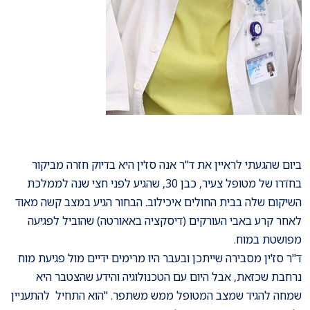
ביום שהגעתי לראיין את ד"ר אנה סז'ין היא בדיוק חזרה מביקור
בחדרו של מטופל צעיר, כבן 30, שהגיע לפני חצי שנה לממלכת
השיקום שלה בבית החולים איכילוב. הבחור הגיע במצב קשה מאוד
לאחר קרע באבי העורקים (דיסקציה באאורטה) שהוביל לפגיעה
מפושטת במוח.
ד"ר סז'ין מסבירה שייתכן ובעבר היו מרימים ידיים מול פגיעת מוח
נרחבת שכזאת, אבל היום עם הטכנולוגיה והידע שהצטבר היא
שמחה להגיד שמצב המטופל ממש משתפר. "הוא התחיל להתעניין