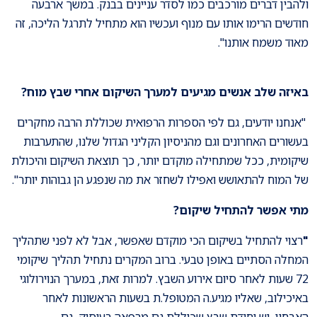
ולהבין דברים מורכבים כמו לסדר עניינים בבנק. במשך ארבעה
חודשים הרימו אותו עם מנוף ועכשיו הוא מתחיל לתרגל הליכה, זה
מאוד משמח אותנו".
באיזה שלב אנשים מגיעים למערך השיקום אחרי שבץ מוח?
"אנחנו יודעים, גם לפי הספרות הרפואית שכוללת הרבה מחקרים
בעשורים האחרונים וגם מהניסיון הקליני הגדול שלנו, שהתערבות
שיקומית, ככל שמתחילה מוקדם יותר, כך תוצאת השיקום והיכולת
של המוח להתאושש ואפילו לשחזר את מה שנפגע הן גבוהות יותר".
מתי אפשר להתחיל שיקום?
"
רצוי להתחיל בשיקום הכי מוקדם שאפשר, אבל לא לפני שתהליך
המחלה הסתיים באופן טבעי. ברוב המקרים נתחיל תהליך שיקומי
72 שעות לאחר סיום אירוע השבץ. למרות זאת, במערך הנוירולוגי
באיכילוב, שאליו מגיע.ה המטופל.ת בשעות הראשונות לאחר
האבחון, יש יחידת שבץ שכוללת גם מרפאה בעיסוק, גם