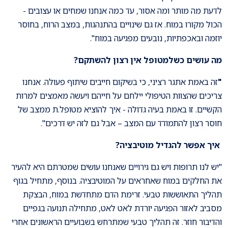
לדעת מה מותר ומה אסור, עד כמה אנחנו שמחים או עצובים -
הכול מקורו במוח. אז גם שינויים בהתנהגות, במצב הרוח, בחוסר
יוזמה ובאכפתיות, נובעים מפגיעה במוח".
מה עושים כשלמטופל אין רצון להשתקם?
"
זה באמת אתגר רציני, כי בשיקום חייבים שיתוף פעולה. אנחנו
צריכים שהצוות הטיפולי יילחם על חייהם ויעשה מאמצים למרות
הקשיים. זו באמת בעיה גדולה - איך להוציא מטופל.ת ממצב של
חוסר רצון להתמודד עם המצב – אבל גם לזה יש דרכים".
איך אפשר להגדיל מוטיבציה
?
"יש לנו תרופות ויש גם גירויים שאנחנו עושים שמטרתם היא להעיר
את החלקים במוח שאחראים על המוטיבציה. בנוסף, מתחיל בגוף
תהליך התאוששות טבעי. זרימת הדם מתחדשת במוח, הבצקת
מסביב לאזור הפגיעה יורדת לאט לאט, מתחילה תנועה בגפיים
והדיבור חוזר. זה תהליך טבעי שמתרחש בשבועיים הראשונים אחרי