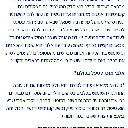
מרפאה בעיסוק. הכלב הוא חלק מהטיפול, גם תפקודית וגם
קוגניטיבית. אנשים מתחברים אליו רגשית וזה עוזר להם להשתפר.
נניח שיש למטופל פגיעה ביד שמאל שבאופן טבעי הוא ממעט
להשתמש בה. אבל בגלל שהוא כל כך מתחבר לכלב, הוא מסכים
לעבוד עם היד הפגועה. יש לנו מטופל שנפגע מטיל איראני וסובל
מכאבים קשים בכתף. כשהוא עובד עם אלבי, הוא שוכח מהכאבים
ומשתמש ביד הפגועה. אנחנו מבקשים מהמטופלים לפעמים לסרק
את הכלב, זאת פעולה שעושים בשמחה למרות הכאבים והקושי".
אלבי מוכן לטפל בכולם?
"
כן, הוא מלא אמפתיה לכולם, הוא חלק מהצוות עם תג עובד.
התחלנו להשתמש בכלבים בשיקום הילדים ובהמשך גם מבוגרים
רצו אותו והבנו עד כמה זה חשוב. בסופו של דבר, שיקום אחרי שבץ
הוא טיפול רב-תחומי. טיפול פיזי, נפשי, קוגניטיבי ורגשי - הכול יחד,
באמצעות צוות שעובד כמו תזמורת".