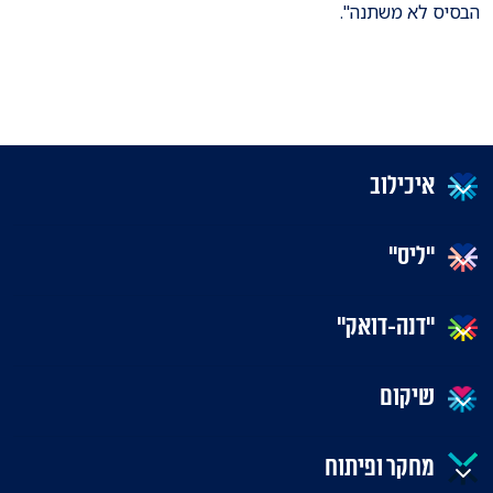
הבסיס לא משתנה".
איכילוב
"ליס"
"דנה-דואק"
שיקום
מחקר ופיתוח