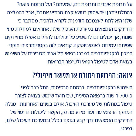
על תרומת איברים ותרומת דם, שמעתם? ועל תרומת צואה?
בהחלט ייתכן שהעיסוק בנושא קצת מרתיע אתכם, אבל ההמלצה
שלנו היא לתת לעצמכם הזדמנות לקרוא ולהכיר. מסתבר כי
החיידקים הנמצאים במערכת העיכול שלנו, אחראים למחלות מעי
שונות, אך יכולים גם להשפיע על יכולתנו להחלים אפילו מחיידקים
שפיתחו עמידות לאנטיביוטיקה. קוראים לזה בקטריותרפיה. חוקרי
המכון לבקטריותרפיה במרכז רפואי תל אביב מסבירים על השימוש
בצואת אדם לטיפול רפואי ולשיפור הבריאות.
צואה: הפרשת פסולת או משאב טיפולי?
השימוש בבקטריותרפיה, ברמתה הבסיסית, החל כבר לפני
כ-1,700 שנה ברפואה הסינית, שם תועד שימוש בצואה לצורך
טיפול במחלות של מערכת העיכול. אולם בשנים האחרונות, מגלה
המחקר הרפואי עוד ועוד מידע מרתק, הקשור ליכולות הריפוי של
החיידקים הנמצאים דרך קבע בגופנו בכלל ובמערכת העיכול שלנו,
בפרט.