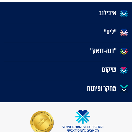
איכילוב
"ליס"
"דנה-דואק"
שיקום
מחקר ופיתוח