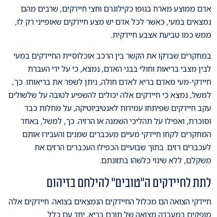
אדם ממוצע מארח בגופו כקילוגרם וחצי חיידקים, שרבים מהם
נמצאים במעי, כאשר לכל אדם יש מצע חיידקים שאופייני רק לו,
ממש כמו טביעת אצבע חיידקית.
במחקרים שבדקו את הקשר בין הרכב אוכלוסיית החיידקים במעי
לבין מצבי בריאות וחולי בבני האדם, נמצא, כי על ידי העברת
חיידקי-מעי מאדם בריא לאדם חולה, ניתן לשפר את בריאותו. כך,
למשל, נמצא כי חיידקים אלה יכולים להשפיע לטובה על שלשולים
עקב חיידקים שפיתחו עמידות לאנטיביוטיקה, על מחלות כבד
וסוכרת, ואפילו על תהליכי השמנה או הרזיה. כך, למשל, באחד
המחקרים לקחו חיידקי מעיים מעכברים שמנים והעבירו אותם
לעכברים רזים. בתוך שבועיים הכפילו העכברים הרזים את
משקלם, ללא שינוי כלשהו בתזונתם.
לתת לחיידקים ה"טובים" להילחם בזיהום
חיידקי הצואה הם מכלול החיידקים הנמצאים בצואה. חיידקים אלה
מופקים במעבדה מצואה של תורם בריא, יחד עם כלל