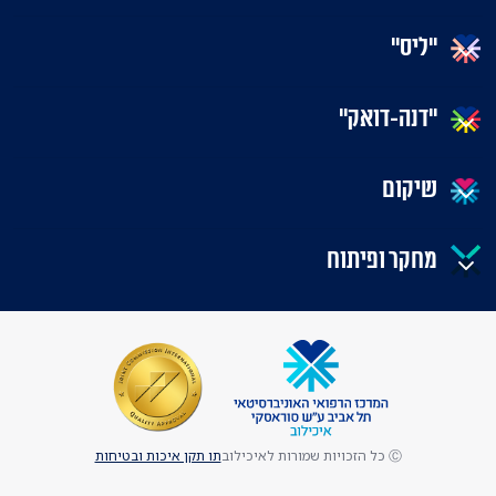
"ליס"
"דנה-דואק"
שיקום
מחקר ופיתוח
Ⓒ כל הזכויות שמורות לאיכילוב
תו תקן איכות ובטיחות