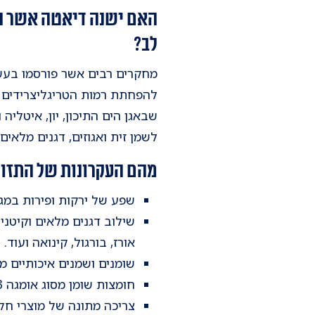
האם ישנה דיאטה אשר הו
לב?
מחקרים רבים אשר פורסמו בעשו
להפחתת רמות הטריגליצרידים ו
שבאגן הים התיכון, יון, איטליה
לשמן זית ואגוזים, דגנים מלאים
מהם העקרונות של התזונ
שפע של ירקות ופירות במגוו
שילוב דגנים מלאים וקיטניו
אורז, בורגול, קינואה ועוד.
שומנים ושמנים איכותיים ממ
חומצות שומן מסוג אומגה 3 שמקורם בעיקר מדגים כגון: סלמון, טונה והליבוט.
צריכה מתונה של מוצרי חלב 