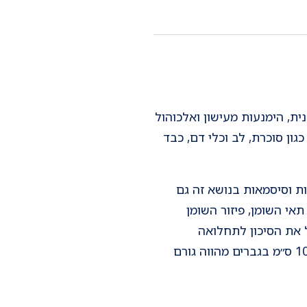
ית, הימנעות מעישון ואלכוהול
ון סוכרת, לב וכלי דם, כבד
ות וסיסמאות בנושא זה גם
תאי השומן, פיזור השומן
 את הסיכון לתחלואה
מטבולית וקרדיווסקולרית. השמנה בטנית המתבטאת בהיקף מותן גדול מ- 88 ס״מ בנשים ו-102 ס״מ בגברים מהווה גורם