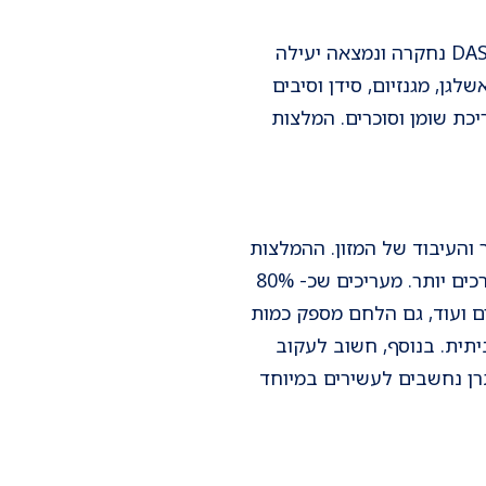
יתר לחץ דם הינו אחד מגורמי הסיכון המשמעותיים להתפתחות מחלות לב וכלי דם. דיאטת DASH נחקרה ונמצאה יעילה
ן, מגנזיום, סידן וסיבים
ריכת שומן וסוכרים. המלצות
 והעיבוד של המזון. ההמלצות
המקובלות מכוונות לצריכה של 2400 מ״ג נתרן ומסתכמות בכפית מלח אחת ליום אך רובנו צורכים יותר. מעריכים שכ- 80%
ים ועוד, גם הלחם מספק כמות
יתית. בנוסף, חשוב לעקוב
יעות בסימון התזונתי שעל המוצרים, מזונות המכילים מעל 500 מ״ג נתרן נחשבים לעשירים במיוחד