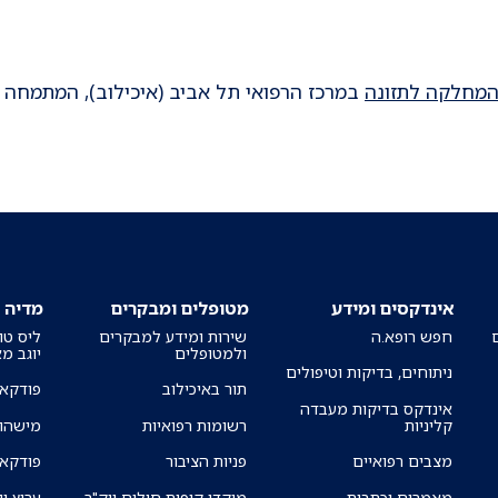
מחלקה לתזונה
במרכז הרפואי תל אביב (איכילוב), המתמחה ב
אינדקסים ומידע
מטופלים ומבקרים
מדיה
חפש רופא.ה
שירות ומידע למבקרים
ליס טו
ולמטופלים
יוגב מ
ניתוחים, בדיקות וטיפולים
תור באיכילוב
פודקאס
אינדקס בדיקות מעבדה
קליניות
רשומות רפואיות
מישהו 
מצבים רפואיים
פניות הציבור
פודקאס
מאמרים וכתבות
מוקדי קופות חולים ויק"ר
ערוץ יו