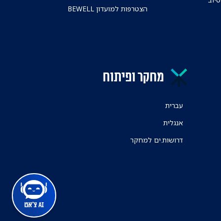
הצטרפות למועדון BEWELL
מחקר ופיתוח
עברית
אנגלית
דרושות.ים למחקר
AI צ'אט