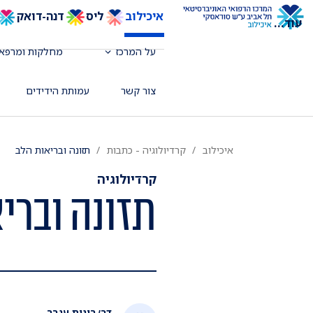
איכילוב
ליס
דנה-דואק
עוד
...
על המרכז
מחלקות ומרפאו
צור קשר
עמותת הידידים
איכילוב
קרדיולוגיה - כתבות
תזונה ובריאות הלב
קרדיולוגיה
תזונה וברי
דר׳ רונית ענבר