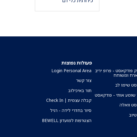
כירורגית כלי דם
פעולות נפוצות
ק פודקאסט - פרופ יריב
Login Personal Area
ארח ומשוחח
צור קשר
ט שימו לב
תור באיכילוב
שומע אותי - פודקאסט
קבלה עצמית | Check In
ט וואלה
סיור בחדרי לידה - רגיל
טיוב
הצטרפות למועדון BEWELL