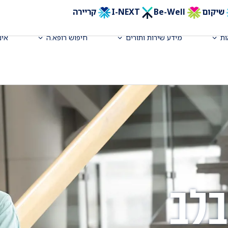
שיקום
Be-Well
I-NEXT
קריירה
ת
מידע שירות ותורים
חיפוש רופא.ה
אינ
בלב