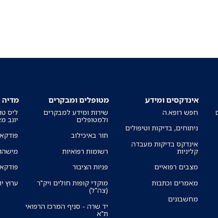
אינדקסים ומידע
מטופלים ומבקרים
מדיה
חפש רופא.ה
שירות ומידע למבקרים
ליס טו
ולמטופלים
יוגב מ
ניתוחים, בדיקות וטיפולים
תור באיכילוב
פודקאס
אינדקס בדיקות מעבדה
קליניות
רשומות רפואיות
מישהו 
מצבים רפואיים
פניות הציבור
פודקאס
מאמרים וכתבות
מוקדי קופות חולים ויק"ר
ערוץ יו
(צה"ל)
מחשבונים
יד שרה - סניף המרכז הרפואי
ת"א