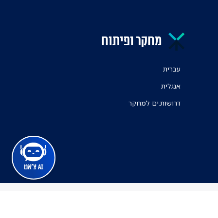
מחקר ופיתוח
עברית
אנגלית
דרושות.ים למחקר
AI צ'אט
מרכז הרפואי ת"א
ינה זמינה