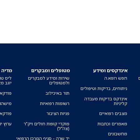
אינדקסים ומידע
מטופלים ומבקרים
מדיה
חפש רופא.ה
שירות ומידע למבקרים
ליס טו
ולמטופלים
יוגב מ
ניתוחים, בדיקות וטיפולים
תור באיכילוב
פודקאס
אינדקס בדיקות מעבדה
קליניות
רשומות רפואיות
מישהו 
מצבים רפואיים
פניות הציבור
פודקאס
מאמרים וכתבות
מוקדי קופות חולים ויק"ר
ערוץ יו
(צה"ל)
מחשבונים
יד שרה - סניף המרכז הרפואי