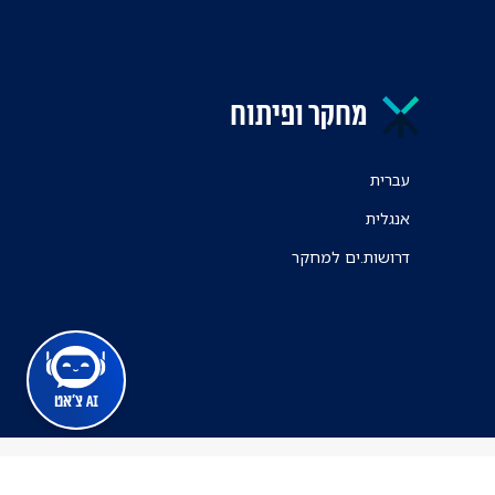
מחקר ופיתוח
עברית
אנגלית
דרושות.ים למחקר
AI צ'אט
מרכז הרפואי ת"א