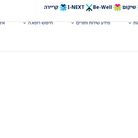
שיקום
Be-Well
I-NEXT
קריירה
ת
מידע שירות ותורים
חיפוש רופא.ה
אינ