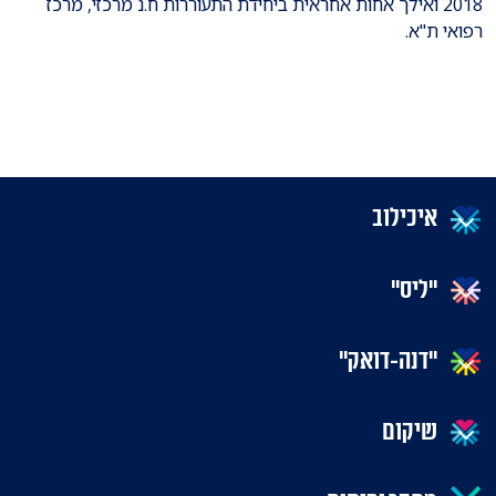
2018 ואילך אחות אחראית ביחידת התעוררות ח.נ מרכזי, מרכז
רפואי ת"א.
איכילוב
"ליס"
"דנה-דואק"
שיקום