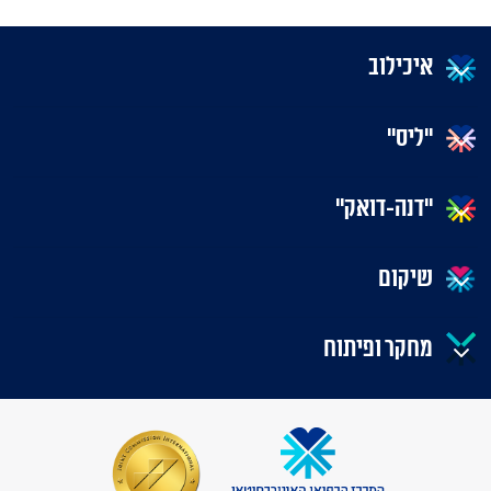
איכילוב
"ליס"
"דנה-דואק"
שיקום
מחקר ופיתוח