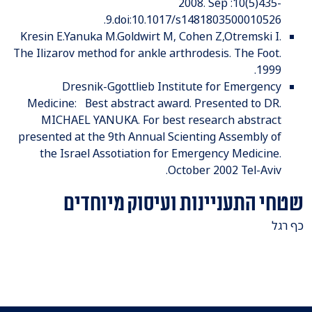
2008. Sep :10(5)435-
9.doi:10.1017/s1481803500010526.
Kresin E.Yanuka M.Goldwirt M, Cohen Z,Otremski I.
The Ilizarov method for ankle arthrodesis. The Foot.
1999.
Dresnik-Ggottlieb Institute for Emergency
Medicine: Best abstract award. Presented to DR.
MICHAEL YANUKA. For best research abstract
presented at the 9th Annual Scienting Assembly of
the Israel Assotiation for Emergency Medicine.
October 2002 Tel-Aviv.
שטחי התעניינות ועיסוק מיוחדים
​כף רגל