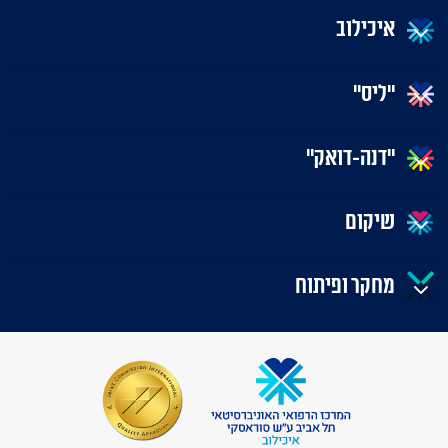
איכילוב
"ליס"
"דנה-דואק"
שיקום
מחקר ופיתוח