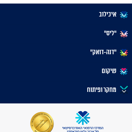
איכילוב
"ליס"
"דנה-דואק"
שיקום
מחקר ופיתוח