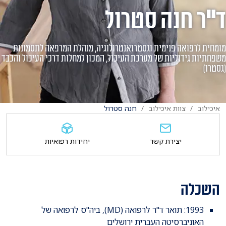
ד"ר חנה סטרול
מומחית לרפואה פנימית וגסטרואנטרולוגיה, מנהלת המרפאה לתסמונות
משפחתיות גידוליות של מערכת העיכול, המכון למחלות דרכי העיכול והכבד
(גסטרו)
איכילוב
צוות איכילוב
חנה סטרול
יצירת קשר
יחידות רפואיות
השכלה
1993: תואר ד"ר לרפואה (MD), ביה"ס לרפואה של
האוניברסיטה העברית ירושלים