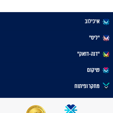
איכילוב
"ליס"
"דנה-דואק"
שיקום
מחקר ופיתוח