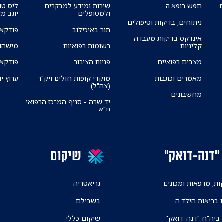
חפש רופא.ה
שירות ומידע למבקרים
ליס טו
ולמטופלים
יוגב מ
ניתוחים, בדיקות וטיפולים
תור באיכילוב
פודקאס
אינדקס בדיקות מעבדה
קליניות
רשומות רפואיות
מישהו 
מצבים רפואיים
פניות הציבור
פודקאס
מאמרים וכתבות
מוקדי קופות חולים ויק"ר
ערוץ יו
(צה"ל)
מחשבונים
יד שרה - סניף המרכז הרפואי
ת"א
"דנה-דואק"
שיקום
ת, מרפאות ומכונים
גריאטריה
 בריאות הילד.ה
בשבילם
 ביה"ח "דנה-דואק"
שיקום כללי