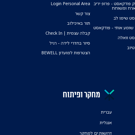
ק פודקאסט - פרופ יריב
Login Personal Area
ארח ומשוחח
צור קשר
ט שימו לב
תור באיכילוב
שומע אותי - פודקאסט
קבלה עצמית | Check In
ט וואלה
סיור בחדרי לידה - רגיל
טיוב
הצטרפות למועדון BEWELL
מחקר ופיתוח
עברית
אנגלית
דרושות.ים למחקר