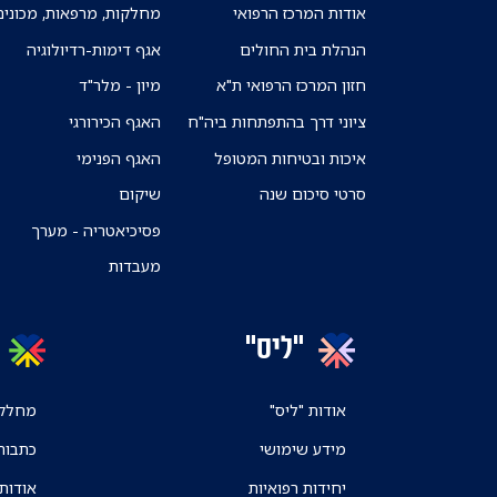
אודות המרכז הרפואי
מחלקות, מרפאות, מכונים
הנהלת בית החולים
אגף דימות-רדיולוגיה
חזון המרכז הרפואי ת"א
מיון - מלר"ד
ציוני דרך בהתפתחות ביה"ח
האגף הכירורגי
איכות ובטיחות המטופל
האגף הפנימי
סרטי סיכום שנה
שיקום
פסיכיאטריה - מערך
מעבדות
"ליס"
אודות "ליס"
מחלקו
מידע שימושי
כתבות
יחידות רפואיות
אודות