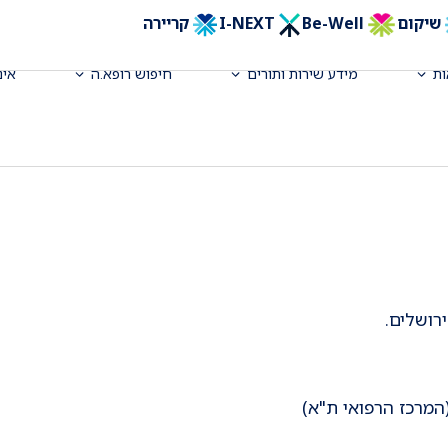
שיקום
Be-Well
I-NEXT
קריירה
ה, רופא בכיר, המכון למחלות דרכי
ת
מידע שירות ותורים
חיפוש רופא.ה
אינ
רושלים.
(המרכז הרפואי ת"א)