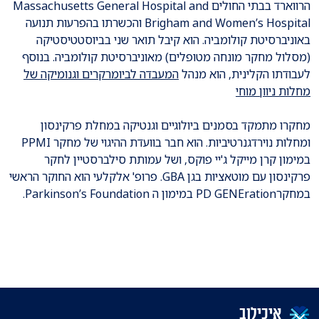
הרווארד בבתי החולים Massachusetts General Hospital and
Brigham and Women’s Hospital והכשרתו בהפרעות תנועה
באוניברסיטת קולומביה. הוא קיבל תואר שני בביוסטטיסטיקה
(מסלול מחקר מונחה מטופלים) מאוניברסיטת קולומביה. בנוסף
לעבודתו הקלינית, הוא מנהל
המעבדה לביומרקרים וגנומיקה של
מחלות ניוון מוחי
מחקרו מתמקד בסמנים ביולוגיים וגנטיקה במחלת פרקינסון
ומחלות נוירדגנרטיביות. הוא חבר בוועדת ההיגוי של מחקר PPMI
במימון קרן מייקל ג'יי פוקס, ושל עמותת סילברסטיין לחקר
פרקינסון עם מוטאציות בגן GBA. פרופ' אלקלעי הוא החוקר הראשי
במחקרPD GENEration במימון ה Parkinson’s Foundation.
איכילוב