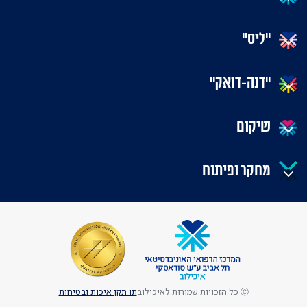
"ליס"
"דנה-דואק"
שיקום
מחקר ופיתוח
Ⓒ כל הזכויות שמורות לאיכילוב
תו תקן איכות ובטיחות