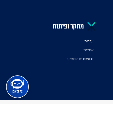
מחקר ופיתוח
עברית
אנגלית
דרושות.ים למחקר
AI צ'אט
מרכז הרפואי ת"א