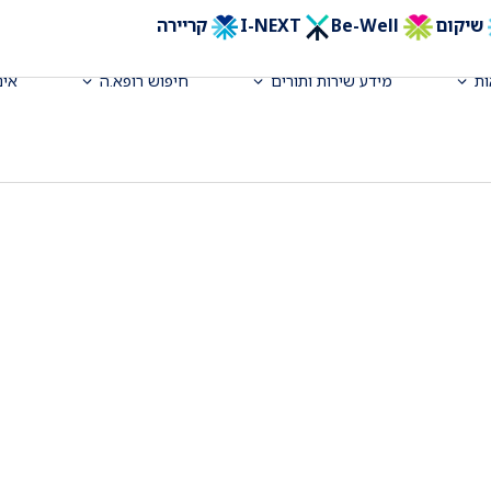
שיקום
Be-Well
I-NEXT
קריירה
ת
מידע שירות ותורים
חיפוש רופא.ה
אינ
תולוגי