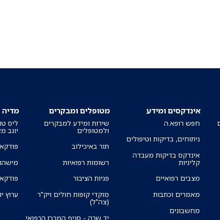
אינדקסים ומידע
מטופלים ומבקרים
מדיה
חפש רופא.ה
שירות ומידע למבקרים
ליס טו
ולמטופלים
יוגב מ
ניתוחים, בדיקות וטיפולים
תור באיכילוב
פודקאס
אינדקס בדיקות מעבדה
קליניות
רשומות רפואיות
מישהו 
מצבים רפואיים
פניות הציבור
פודקאס
מאמרים וכתבות
מוקדי קופות חולים ויק"ר
ערוץ יו
(צה"ל)
מחשבונים
יד שרה - סניף המרכז הרפואי