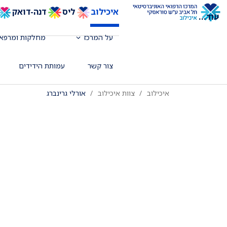
איכילוב
ליס
דנה-דואק
עוד
...
על המרכז
מחלקות ומרפאו
מומחית לפתולוגיה מיילדותית, המכון הפ
צור קשר
עמותת הידידים
איכילוב
צוות איכילוב
אורלי גרינברג