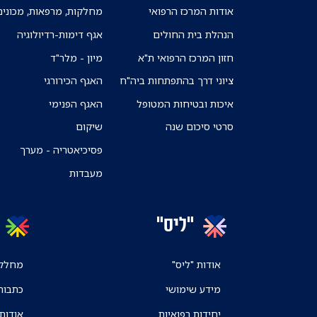
אודות המרכז הרפואי
מחלקות, מרפאות, מכונים
הנהלת בית החולים
אגף דימות-רדיולוגיה
חזון המרכז הרפואי ת"א
מיון - מלר"ד
ציוני דרך בהתפתחות ביה"ח
האגף הכירורגי
איכות ובטיחות המטופל
האגף הפנימי
סרטי סיכום שנה
שיקום
פסיכיאטריה - מערך
מעבדות
"ליס"
אודות "ליס"
מחלקו
מידע שימושי
כתבות
יחידות רפואיות
אודות