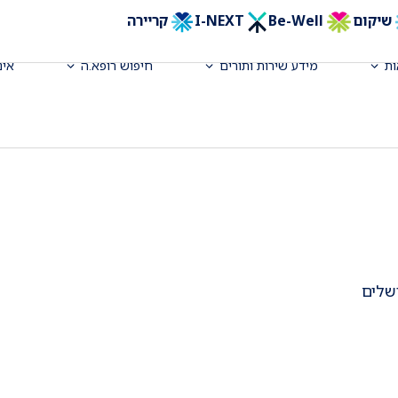
שיקום
Be-Well
I-NEXT
קריירה
פורט, קרדיולוגיה ילדים, בי"ח דנה
ת
מידע שירות ותורים
חיפוש רופא.ה
אינ