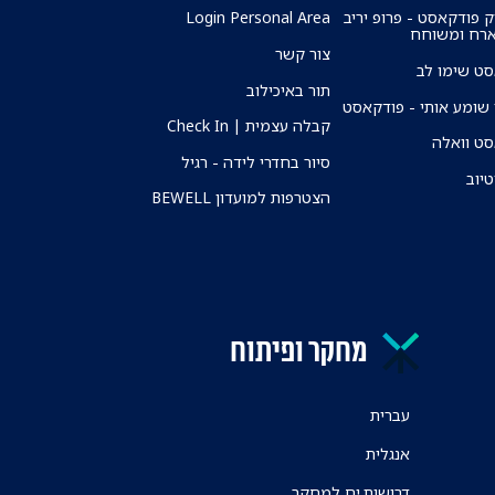
ק פודקאסט - פרופ יריב
Login Personal Area
ארח ומשוחח
צור קשר
ט שימו לב
תור באיכילוב
שומע אותי - פודקאסט
קבלה עצמית | Check In
ט וואלה
סיור בחדרי לידה - רגיל
טיוב
הצטרפות למועדון BEWELL
מחקר ופיתוח
עברית
אנגלית
דרושות.ים למחקר