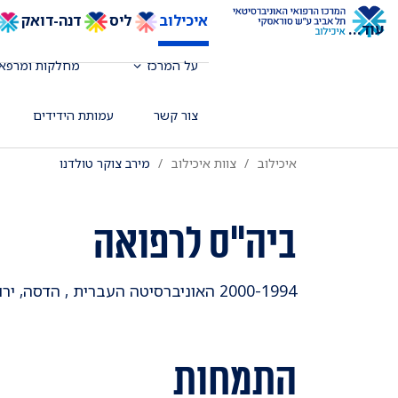
איכילוב
ליס
דנה-דואק
עוד
...
רופאה בכירה, קרדיולוגית ילדים ורופאת ס
על המרכז
מחלקות ומרפאו
דואק
צור קשר
עמותת הידידים
איכילוב
צוות איכילוב
מירב צוקר טולדנו
ביה"ס לרפואה
2000-1994 האוניברסיטה העברית , הדסה, ירושלים
התמחות