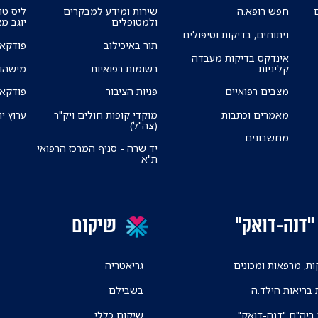
חפש רופא.ה
שירות ומידע למבקרים
ליס טו
ולמטופלים
יוגב מ
ניתוחים, בדיקות וטיפולים
תור באיכילוב
פודקאס
אינדקס בדיקות מעבדה
קליניות
רשומות רפואיות
מישהו 
מצבים רפואיים
פניות הציבור
פודקאס
מאמרים וכתבות
מוקדי קופות חולים ויק"ר
ערוץ יו
(צה"ל)
מחשבונים
יד שרה - סניף המרכז הרפואי
ת"א
"דנה-דואק"
שיקום
ת, מרפאות ומכונים
גריאטריה
 בריאות הילד.ה
בשבילם
 ביה"ח "דנה-דואק"
שיקום כללי