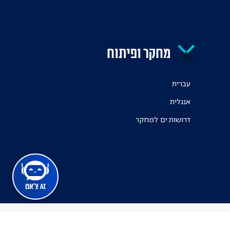
מחקר ופיתוח
עברית
אנגלית
דרושות.ים למחקר
AI צ'אט
מרכז הרפואי ת"א