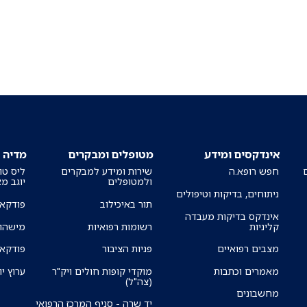
אינדקסים ומידע
מטופלים ומבקרים
מדיה
חפש רופא.ה
שירות ומידע למבקרים
ליס טו
ולמטופלים
יוגב מ
ניתוחים, בדיקות וטיפולים
תור באיכילוב
פודקאס
אינדקס בדיקות מעבדה
קליניות
רשומות רפואיות
מישהו 
מצבים רפואיים
פניות הציבור
פודקאס
מאמרים וכתבות
מוקדי קופות חולים ויק"ר
ערוץ יו
(צה"ל)
מחשבונים
יד שרה - סניף המרכז הרפואי