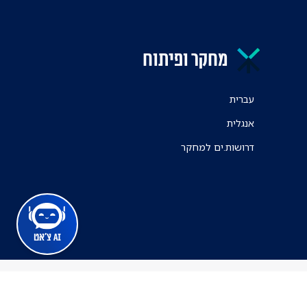
מחקר ופיתוח
עברית
אנגלית
דרושות.ים למחקר
AI צ'אט
מרכז הרפואי ת"א
ינה זמינה