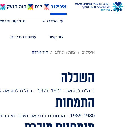
איכילוב
ליס
דנה-דואק
עוד
...
על המרכז
מחלקות ומרפאו
רופא בכיר ביחידה לאורוגינקולוגיה ורצפ
צור קשר
עמותת הידידים
איכילוב
צוות איכילוב
דוד גורדון
השכלה
ביה"ס לרפואה: 1977-1971 - ביה”ס לרפואה ע”ש סאקלר, אוניברסיטת תל-אביב.
התמחות
1986-1980 - התמחות ברפואת נשים ומיילדות, ביה”ח ליולדות ”הקריה”, המרכז הרפואי תל-אביב.