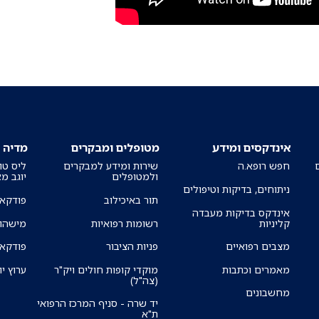
אינדקסים ומידע
מטופלים ומבקרים
מדיה
חפש רופא.ה
שירות ומידע למבקרים
ליס טו
ולמטופלים
יוגב מ
ניתוחים, בדיקות וטיפולים
תור באיכילוב
פודקאס
אינדקס בדיקות מעבדה
קליניות
רשומות רפואיות
מישהו 
מצבים רפואיים
פניות הציבור
פודקאס
מאמרים וכתבות
מוקדי קופות חולים ויק"ר
ערוץ יו
(צה"ל)
מחשבונים
יד שרה - סניף המרכז הרפואי
ת"א