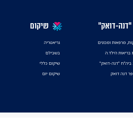
"דנה-דואק"
שיקום
ת, מרפאות ומכונים
גריאטריה
 בריאות הילד.ה
בשבילם
 ביה"ח "דנה-דואק"
שיקום כללי
פר דנה דואק
שיקום יום
ניווט בקמפוס ה
אפליקצית הניווט א