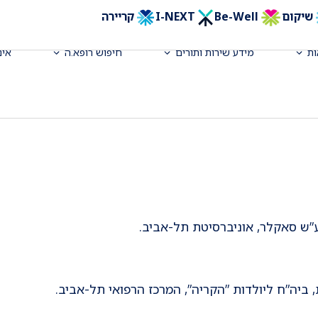
שיקום
Be-Well
I-NEXT
קריירה
ת
מידע שירות ותורים
חיפוש רופא.ה
אינ
ת האגן, ביה"ח "ליס" ליולדות ונשים