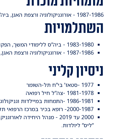
מומחיות מוכרת
1987-1986 - אורוגניקולוגיה ורצפת האגן, ביה”ח סנט ג'ורג', לונדון, אנגליה.
השתלמויות
1983-1980 - ביה”ס ללימודי המשך, הפקולטה לרפואה, אוניברסיטת תל-אביב.
1987-1986 - אורוגניקולוגיה ורצפת האגן, ביה”ח סנט-ג'ורג', לונדון, אנגליה.
ניסיון קליני
1977 -סטאז' בי”ח תל-השומר
1981-1978 -צה”ל חיל רפואה
1986-1981 -התמחות במיילדות וגניקולוגיה, ביה”ח ”הקריה”, המרכז הרפואי ת”א.
2000-1987- רופא בכיר במרכז הרפואי תל-אביב.
2000 עד 2019 - מנהל היחידה ל
”ליס” ליולדות.