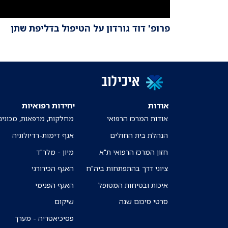
פרופ' דוד גורדון על הטיפול בדליפת שתן
איכילוב
אודות
יחידות רפואיות
אודות המרכז הרפואי
מחלקות, מרפאות, מכונים
הנהלת בית החולים
אגף דימות-רדיולוגיה
חזון המרכז הרפואי ת"א
מיון - מלר"ד
ציוני דרך בהתפתחות ביה"ח
האגף הכירורגי
איכות ובטיחות המטופל
האגף הפנימי
סרטי סיכום שנה
שיקום
פסיכיאטריה - מערך