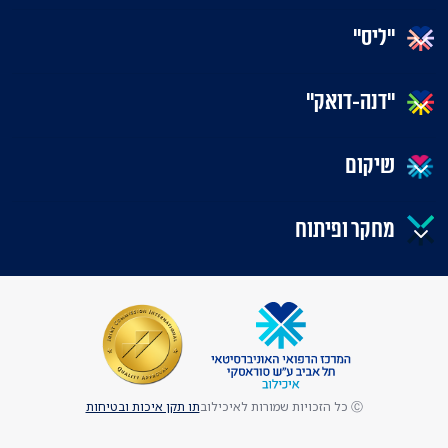
"ליס"
"דנה-דואק"
שיקום
מחקר ופיתוח
Ⓒ כל הזכויות שמורות לאיכילוב
תו תקן איכות ובטיחות