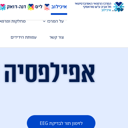
איכילוב
ליס
דנה-דואק
עוד
...
על המרכז
מחלקות ומרפאו
צור קשר
עמותת הידידים
אפילפסיה ו-EEG (כפי
לזימון תור לבדיקת EEG