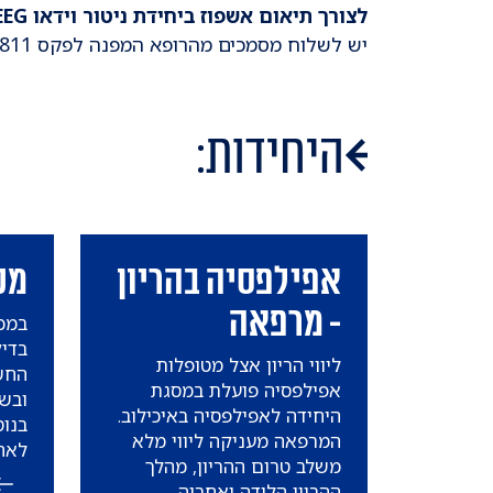
לצורך תיאום אשפוז ביחידת ניטור וידאו EEG
יש לשלוח מסמכים מהרופא המפנה לפקס 03-6972811.
היחידות:
אפילפסיה בהריון
מכון
- מרפאה
בדיק
ליווי הריון אצל מטופלות
החש
אפילפסיה פועלת במסגת
ובשי
היחידה לאפילפסיה באיכילוב.
בנוס
המרפאה מעניקה ליווי מלא
לאח
משלב טרום ההריון, מהלך
כללי
ההריון הלידה ואחריה.