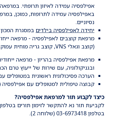
אפילפסיה עמידה לאיזון תרופתי. במרפאה
באפילפסיה עמידה לתרופות, כמוכן, במרפא
נסיוניים.
יחידה לאפילפסיה בילדים
במסגרת המכון ל
מרפאת קוצבים לאפילפסיה - מרפאה ייחוד
(קוצב וגאלי VNS, קוצב גריה מוחית עמוקה DBS וקוצב מוחי מגיב RNS).
מרפאת אפילפסיה בהריון - מרפאה ייחודי
ובגניקולוגיה, עם שירות של ייעוץ טרם הכ
הערכה פסיכולוגית ראשונית במטופלים עם
קבוצה טיפולית למטופלים עם אפילפסיה (Living with Epilepsy) בהנחיית פסיכיאטר ופסיכולוג.
כיצד לקבוע תור למרפאת אפילפסיה?
לקביעת תור נא להתקשר לזימון תורים בטלפון 03-6974000. למקרים דחופים בלבד ניתן להתקשר למרפא
בטלפון 03-6973418 (שלוחה 2).