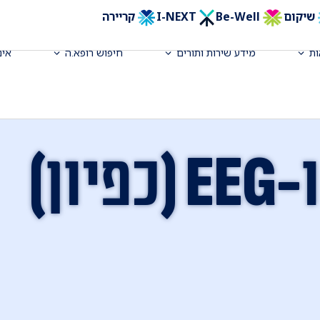
שיקום
Be-Well
I-NEXT
קריירה
ת
מידע שירות ותורים
חיפוש רופא.ה
אינ
ון)