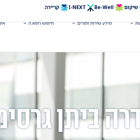
שיקום
Be-Well
I-NEXT
קריירה
ת
מידע שירות ותורים
חיפוש רופא.ה
אינ
רה ביתן גרסימ