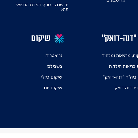
יד שרה - סניף המרכז הרפואי
ת"א
"דנה-דואק"
שיקום
ת, מרפאות ומכונים
גריאטריה
 בריאות הילד.ה
בשבילם
 ביה"ח "דנה-דואק"
שיקום כללי
פר דנה דואק
שיקום יום