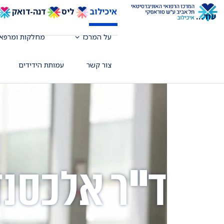
איכילוב
ליס
דנה-דואק
עוד
...
על המרכז
מחלקות ומרפאו
צור קשר
עמותת הידידים
ד"ר אלכסנד