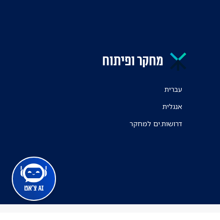
מחקר ופיתוח
עברית
אנגלית
דרושות.ים למחקר
AI צ'אט