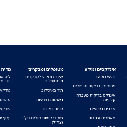
אינדקסים ומידע
מטופלים ומבקרים
מדיה
חפש רופא.ה
שירות ומידע למבקרים
ליס טו
ולמטופלים
יוגב מ
ניתוחים, בדיקות וטיפולים
תור באיכילוב
פודקאס
אינדקס בדיקות מעבדה
קליניות
רשומות רפואיות
מישהו 
מצבים רפואיים
פניות הציבור
פודקאס
מאמרים וכתבות
מוקדי קופות חולים ויק"ר
ערוץ יו
(צה"ל)
מחשבונים