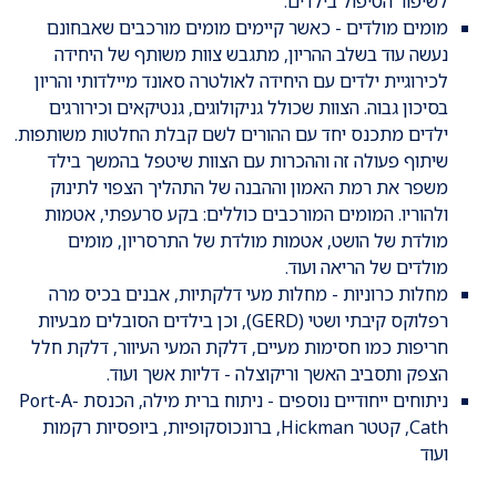
לשיפור הטיפול בילדים.
מומים מולדים - כאשר קיימים מומים מורכבים שאבחונם
נעשה עוד בשלב ההריון, מתגבש צוות משותף של היחידה
לכירוגיית ילדים עם היחידה לאולטרה סאונד מיילדותי והריון
בסיכון גבוה. הצוות שכולל גניקולוגים, גנטיקאים וכירורגים
ילדים מתכנס יחד עם ההורים לשם קבלת החלטות משותפות.
שיתוף פעולה זה וההכרות עם הצוות שיטפל בהמשך בילד
משפר את רמת האמון וההבנה של התהליך הצפוי לתינוק
ולהוריו. המומים המורכבים כוללים: בקע סרעפתי, אטמות
מולדת של הושט, אטמות מולדת של התרסריון, מומים
מולדים של הריאה ועוד.
מחלות כרוניות - מחלות מעי דלקתיות, אבנים בכיס מרה
רפלוקס קיבתי ושטי (GERD), וכן בילדים הסובלים מבעיות
חריפות כמו חסימות מעיים, דלקת המעי העיוור, דלקת חלל
הצפק ותסביב האשך וריקוצלה - דליות אשך ועוד.
ניתוחים ייחודיים נוספים - ניתוח ברית מילה, הכנסת Port-A-
Cath, קטטר Hickman, ברונכוסקופיות, ביופסיות רקמות
ועוד