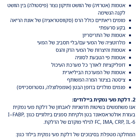
אטמות (אטרזיה) של הוושט ותיקון נצור (פיסטולה) בין הוושט
לקנה הנשימה
מומים ריאתיים כולל הרס (סקווסטראציה) של אונת הריאה
בקע סרעפתי
אטמות של התריסריון
מלרוטציה של המעי עם/בלי תסביב של המעי
אטמות והיצרות של המעי הדק והגס
אטמות פי הטבעת לסוגיה
דופליקציות לאורך כל מערכת העיכול
אטמות של המערכת הביליארית
ציסטה בצינור המרה המשותף
פגמים מולדים בדופן הבטן (אומפלוצלה, גסטרוסכיזיס)
2. דלקת מעי נמקית ביילודים:
אנו משתמשים בשיטות חדשניות לאבחון של דלקת מעי נמקית
בעזרת אולטראסאונד בטן ולקיחת סמנים ביולוגיים כגון: I–FABP,
FC, IMA, CRP, IL-6 לגילוי מוקדם של הדלקת.
המחלקה מטפלת בסיבוכים של דלקת מעי נמקית בילוד כגון: