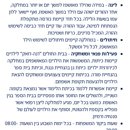
לינה
- במידה שהילד מאושפז למשך יום או יותר במחלקה,
אחד ההורים ישהה עם הילד במשך האשפוז, ואף יישאר ללון
עמו בשעות הלילה. בכל חדר קיימת כורסה מתקפלת
הנפתחת למיטה, עבור ההורה. עוד קיים חדר כביסה לשימוש
ההורה, המכיל סדינים, כריות ושמיכות.
חיתולים
- במחלקה קיימים חיתולים לשימוש הילד
המאושפז, לכל גיל ומשקל.
פעילות פנאי ומשחקיה
- בבית החולים "דנה-דואק" לילדים
קיימות כיתות, המשמשות את הילדים המאושפזים במחלקה
לכירורגית ילדים: כיתת גן בהנחיית גננת, וכיתת בית ספר
בהנחיית מורה. בכיתות קיימים צעצועים ומשחקים להנאת
הילדים ולהנעמת תקופת אשפוזם.
קיימת אפשרות ללמוד בכיתת הלימוד אשר נמצאת בקומה
השנייה, ולהשלים את החומר אותו מפסידים בבית הספר בגין
האשפוז. כמעט בכל יום, מגיע למחלקה ליצן רפואי אשר
מפליא בקסמיו ולהטוטיו, וסוחף את הילדים לעולם של
פנטזיה ודמיון.
שעות ביקור המשפחות - בכל ימות השבוע בין השעות: 08:00-