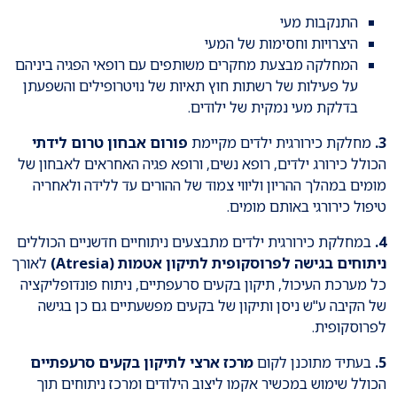
התנקבות מעי
היצרויות וחסימות של המעי
המחלקה מבצעת מחקרים משותפים עם רופאי הפגיה ביניהם
על פעילות של רשתות חוץ תאיות של נויטרופילים והשפעתן
בדלקת מעי נמקית של ילודים.
3.
מחלקת כירורגית ילדים מקיימת
פורום אבחון טרום לידתי
הכולל כירורג ילדים, רופא נשים, ורופא פגיה האחראים לאבחון של
מומים במהלך ההריון וליווי צמוד של ההורים עד ללידה ולאחריה
טיפול כירורגי באותם מומים.
4.
במחלקת כירורגית ילדים מתבצעים ניתוחיים חדשניים הכוללים
ניתוחים בגישה לפרוסקופית לתיקון אטמות (Atresia)
לאורך
כל מערכת העיכול, תיקון בקעים סרעפתיים, ניתוח פונדופליקציה
של הקיבה ע"ש ניסן ותיקון של בקעים מפשעתיים גם כן בגישה
לפרוסקופית.
5.
בעתיד מתוכנן לקום
מרכז ארצי לתיקון בקעים סרעפתיים
הכולל שימוש במכשיר אקמו ליצוב הילודים ומרכז ניתוחים תוך