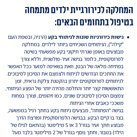
המחלקה לכירורגיית ילדים מתמחה
בטיפול בתחומים הבאים:
גישות כירורגיות שונות לניתוחי בקע
(הרניה, ובשפת העם
"קילה"), הניתוחים השכיחים ביותר לילדים. במחלקה
מבוצעים באופן שגרתי תיקוני בקע מפשעתי בשיטה
לפרוסקופית, כלומר בגישה זעיר-פולשנית, וללא צורך
בפתיחה מלאה של הבטן, וזאת בשאיפה למזער ככל האפשר
את החתכים הנדרשים לניתוח ולצמצם את הסיכון לסיבוכים.
לניתוחים לפרוסקופים יתרון בהקטנת צלקת נראית, זמן
התאוששות קצר יותר והחלמה מהירה יותר של הפצע הניתוחי,
צמצום הסיכון לסיבוכים שונים, כמו זיהומים, וצורך בפחות
משככי כאבים אחרי הניתוח.
בגישה "הפתוחה", מבצעים ניתוח בקע בחתך רגיל במפשעה,
בצד בו קיים הבקע. בבגישה הלפרוסוקפית ופורצת הדרך
מבוצע חתך זעיר בגודל 3 או 5 מילימטר (בהתאם לגילו של
הילד) בטבור, וחתך נוסף בגודל של 2 מילימטר בלבד מעל