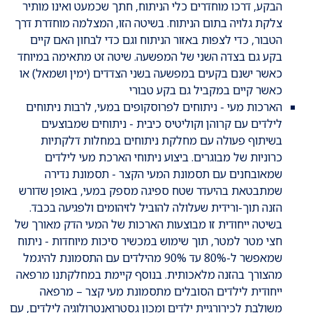
הבקע, דרכו מוחדרים כלי הניתוח, חתך שכמעט ואינו מותיר
צלקת גלויה בתום הניתוח. בשיטה הזו, המצלמה מוחדרת דרך
הטבור, כדי לצפות באזור הניתוח וגם כדי לבחון האם קיים
בקע גם בצדה השני של המפשעה. שיטה זט מתאימה במיוחד
כאשר ישנם בקעים במפשעה בשני הצדדים (ימין ושמאל) או
כאשר קיים במקביל גם בקע טבורי
הארכות מעי - ניתוחים לפרוסקופים במעי, לרבות ניתוחים
לילדים עם קרוהן וקוליטיס כיבית - ניתוחים שמבוצעים
בשיתוף פעולה עם מחלקת ניתוחים במחלות דלקתיות
כרוניות של מבוגרים. ביצוע ניתוחי הארכת מעי לילדים
שמאובחנים עם תסמונת המעי הקצר - תסמונת נדירה
שמתבטאת בהיעדר שטח ספיגה מספק במעי, באופן שדורש
הזנה תוך-ורידית שעלולה להוביל לזיהומים ולפגיעה בכבד.
בשיטה ייחודית זו מבוצעות הארכות של המעי הדק מאורך של
חצי מטר למטר, תוך שימוש במכשיר סיכות מיוחדות - ניתוח
שמאפשר ל-80% עד 90% מהילדים עם התסמונת להיגמל
מהצורך בהזנה מלאכותית. בנוסף קיימת במחלקתנו מרפאה
ייחודית לילדים הסובלים מתסמונת מעי קצר – מרפאה
משולבת לכירורגיית ילדים ומכון גסטרואנטרולוגיה לילדים, עם