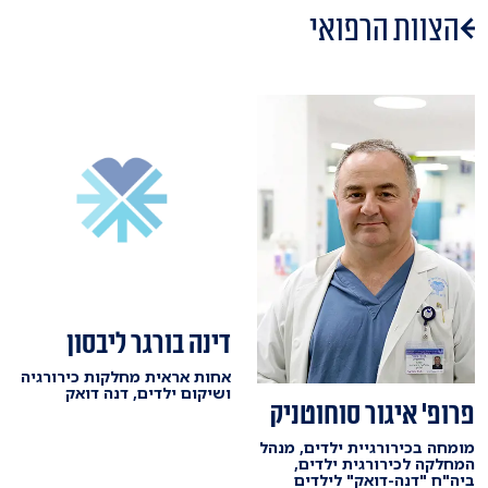
הצוות הרפואי
דינה בורגר ליבסון
אחות אראית מחלקות כירורגיה
ושיקום ילדים, דנה דואק
פרופ' איגור סוחוטניק
מומחה בכירורגיית ילדים, מנהל
המחלקה לכירורגית ילדים,
ביה"ח "דנה-דואק" לילדים