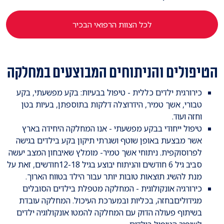
לכל הצוות הרפואי הבכיר
הטיפולים והניתוחים המבוצעים במחלקה
כירורגית ילדים כללית - טיפול בבעיות: בקע מפשעתי, בקע
טבורי, אשך טמיר, הידרוצלה דלקות בתוספתן, בעיות בטן
וחזה ועוד.
טיפול ייחודי בבקע מפשעתי - אנו המחלקה היחידה בארץ
אשר מבצעת באופן שוטף ושגרתי תיקון בקע בילדים בגישה
לפרוסוקפית. ניתוחי אשך טמיר- מומלץ שאיבחון המצב יעשה
סביב גיל 6 חודשים והניתוח יבוצע בגיל 12-18חודשים, זאת על
מנת להשיג תוצאות טובות יותר עבור הילד בטווח הארוך.
כירורגיה אונקולוגית - המחלקה מטפלת בילדים הסובלים
מגידוליםבחזה, בכליות ובמערכת העיכול. המחלקה עובדת
בשיתוף פעולה הדוק עם המחלקה להמטו אונקולוגיה ילדים