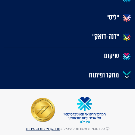
"ליס"
"דנה-דואק"
שיקום
מחקר ופיתוח
Ⓒ כל הזכויות שמורות לאיכילוב
תו תקן איכות ובטיחות