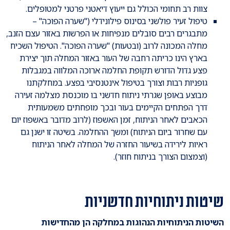
צוות רב תחומי הכולל גם ייעוץ דיאטני פרטני למטופלים.
טיפול זעיר פולשני בסינוס פילונידלי ("שערה הפוכה" –
מתבגרים רבים סובלים מנפיחות או הפרשות באזור עצם הזנב,
מחלה המכונה לרוב (ובטעות) "שערה הפוכה". הטיפול השכיח
בארץ הינו כריתה רחבה של העור באזור המחלה תוך יצירת
פצע גדול הדורש תקופת החלמה ארוכה המלווה במגבלות
גופניות רבות וצורך בטיפול אינטנסיבי בפצע. במחלקתנו
מבוצע באופן שגרתי ניתוח חדשני בו מוכנסת מצלמה זעירה
דרך הפתחים הקיימים בעור ובכך מופחתים משמעותית
הכאבים לאחר הניתוח, זמן האשפוז (לרוב מדובר באשפוז יום
עם שחרור ביום הניתוח) ומשך ההחלמה. בשיטה זו ישנן גם
ראיות לירידה בשיעור החזרה של המחלה לאחר הניתוח
(וצמצום הצורך בניתוח חוזר).
שיטות ניתוחיות חדשניות
השיטות הניתוחיות הנהוגות במחלקה הן מהחדישות