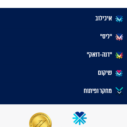
איכילוב
"ליס"
"דנה-דואק"
שיקום
מחקר ופיתוח