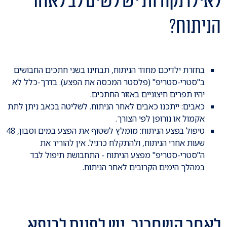
לאילו נקודות יש לשים לב לאחר
הניתוח?
בחזרת ילדיכם מחדר הניתוח, תבחינו בשני חתכים החבושים
ב"סטרי-סטריפ" (פלסטר המכסה את הפצע). בדרך-כלל לא
יהיו תפרים חיצוניים באזור החתכים.
כאבים: ייתכנו כאבים לאחר הניתוח. לשליטה בכאב ניתן לתת
אקמול או נורופן לפי הצורך.
טיפול בפצע הניתוח: מומלץ לשטוף את הפצע במים וסבון, 48
שעות אחרי הניתוח, ולהתקלח כרגיל. אין להוריד את
ה"סטרי-סטריפ" מפצע הניתוח - התחבושת תיפול לבד
במהלך הימים הקרובים לאחר הניתוח.
לאחר השחרור, יש לפנות לרופא