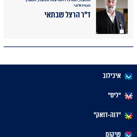
הנוירולוגי
ד"ר הרצל שבתאי
איכילוב
"ליס"
"דנה-דואק"
שיקום